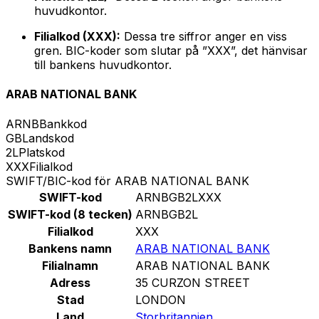
huvudkontor.
Filialkod (XXX):
Dessa tre siffror anger en viss
gren. BIC-koder som slutar på ”XXX”, det hänvisar
till bankens huvudkontor.
ARAB NATIONAL BANK
ARNB
Bankkod
GB
Landskod
2L
Platskod
XXX
Filialkod
SWIFT/BIC-kod för ARAB NATIONAL BANK
SWIFT-kod
ARNBGB2LXXX
SWIFT-kod (8 tecken)
ARNBGB2L
Filialkod
XXX
Bankens namn
ARAB NATIONAL BANK
Filialnamn
ARAB NATIONAL BANK
Adress
35 CURZON STREET
Stad
LONDON
Land
Storbritannien