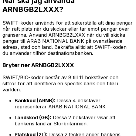
När ska jag använda
ARNBGB2LXXX?
SWIFT-koder används för att säkerställa att dina pengar
når rätt plats när du skickar eller tar emot pengar över
gränserna. Använd ARNBGB2LXXX när du vill skicka
pengar till ARAB NATIONAL BANK på ovanstående
adress, stad och land. Bekräfta alltid att SWIFT-koden
du använder tillhör destinationsbanken.
Bryter ner ARNBGB2LXXX
SWIFT/BIC-koder består av 8 till 11 bokstäver och
siffror för att identifiera en specifik bank och filial i
världen.
Bankkod (ARNB):
Dessa 4 bokstäver
representerar ARAB NATIONAL BANK
Landskod (GB):
Dessa 2 bokstäver visar att
bankens land är Storbritannien.
Platskod (2L):
Dessa 2 tecken anger bankens