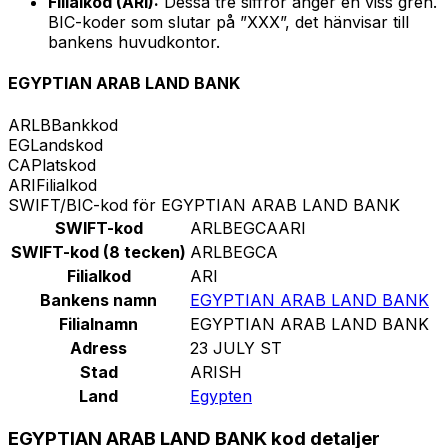
Filialkod (ARI):
Dessa tre siffror anger en viss gren.
BIC-koder som slutar på ”XXX”, det hänvisar till
bankens huvudkontor.
EGYPTIAN ARAB LAND BANK
ARLB
Bankkod
EG
Landskod
CA
Platskod
ARI
Filialkod
SWIFT/BIC-kod för EGYPTIAN ARAB LAND BANK
SWIFT-kod
ARLBEGCAARI
SWIFT-kod (8 tecken)
ARLBEGCA
Filialkod
ARI
Bankens namn
EGYPTIAN ARAB LAND BANK
Filialnamn
EGYPTIAN ARAB LAND BANK
Adress
23 JULY ST
Stad
ARISH
Land
Egypten
EGYPTIAN ARAB LAND BANK kod detaljer