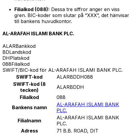
Filialkod (088):
Dessa tre siffror anger en viss
gren. BIC-koder som slutar på ”XXX”, det hänvisar
till bankens huvudkontor.
AL-ARAFAH ISLAMI BANK PLC.
ALAR
Bankkod
BD
Landskod
DH
Platskod
088
Filialkod
SWIFT/BIC-kod för AL-ARAFAH ISLAMI BANK PLC.
SWIFT-kod
ALARBDDH088
SWIFT-kod (8
ALARBDDH
tecken)
Filialkod
088
AL-ARAFAH ISLAMI BANK
Bankens namn
PLC.
AL-ARAFAH ISLAMI BANK
Filialnamn
PLC.
Adress
71 B.B. ROAD, DIT