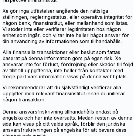
respektive finansinstitut.
Xe gör inga utfästelser angående den rättsliga
ställningen, regleringsstatus, eller operativa integritet för
någon bank, finansinstitut, eller mellanhand som listas.
Vi stöder inte eller verifierar legitimiteten hos någon
enhet som ingår, och vi tar inte heller något ansvar för
din användning av informationen som tillhandahålls.
Alla finansiella transaktioner eller beslut som fattas
baserat på denna information görs på egen risk. Xe
ansvarar inte för förlust, fördröjning eller skador till följd
av tillit till uppgifterna, inte heller från kontakter med
tredje part vars information visas på denna webbplats.
Vi rekommenderar att du självständigt verifierar alla
uppgifter med relevant finansinstitut innan du initierar
någon transaktion.
Denna ansvarsfriskrivning tillhandahålls endast på
engelska och har inte översatts. Medan resten av denna
sida kan visas på ditt valda språk, förblir den juridiska
ansvarsfriskrivningen på engelska för att bevara dess