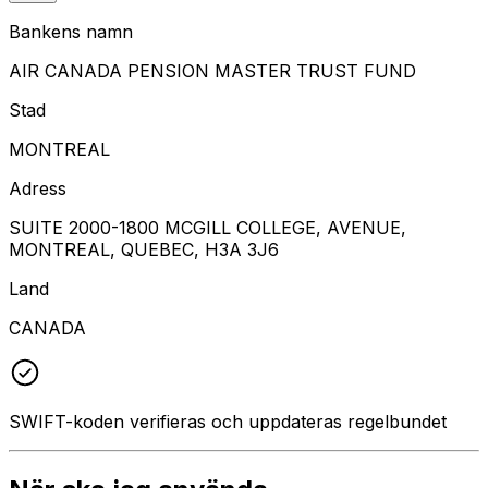
Bankens namn
AIR CANADA PENSION MASTER TRUST FUND
Stad
MONTREAL
Adress
SUITE 2000-1800 MCGILL COLLEGE, AVENUE,
MONTREAL, QUEBEC, H3A 3J6
Land
CANADA
SWIFT-koden verifieras och uppdateras regelbundet