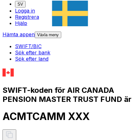
SV
Logga in
Registrera
Hjälp
Hämta appen
Växla meny
SWIFT/BIC
Sök efter bank
Sök efter land
SWIFT-koden för AIR CANADA
PENSION MASTER TRUST FUND är
ACMTCAMM XXX