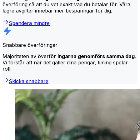
överföring så att du vet exakt vad du betalar för. Våra
lägre avgifter innebär mer besparingar för dig.
Spendera mindre
Snabbare överföringar
Majoriteten av överför
ingarna genomförs samma dag
.
Vi förstår att när det gäller dina pengar, timing spelar
roll.
Skicka snabbare