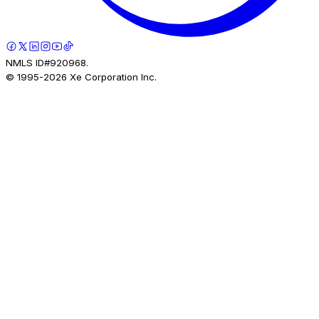
NMLS ID#920968.
© 1995-
2026
Xe Corporation Inc.