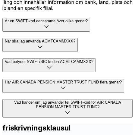
lång och innehåller information om bank, land, plats och
ibland en specifik filial.
Är en SWIFT-kod densamma över olika grenar?
När ska jag använda ACMTCAMMXXX?
Vad betyder SWIFT/BIC-koden ACMTCAMMXXX?
Har AIR CANADA PENSION MASTER TRUST FUND flera grenar?
Vad händer om jag använder fel SWIFT-kod för AIR CANADA
PENSION MASTER TRUST FUND?
friskrivningsklausul