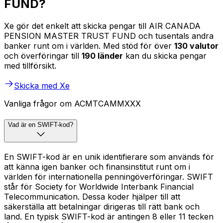
FUND?
Xe gör det enkelt att skicka pengar till AIR CANADA
PENSION MASTER TRUST FUND och tusentals andra
banker runt om i världen. Med stöd för över
130 valutor
och överföringar till
190 länder
kan du skicka pengar
med tillförsikt.
Skicka med Xe
Vanliga frågor om ACMTCAMMXXX
Vad är en SWIFT-kod?
En SWIFT-kod är en unik identifierare som används för
att känna igen banker och finansinstitut runt om i
världen för internationella penningöverföringar. SWIFT
står för Society for Worldwide Interbank Financial
Telecommunication. Dessa koder hjälper till att
säkerställa att betalningar dirigeras till rätt bank och
land. En typisk SWIFT-kod är antingen 8 eller 11 tecken