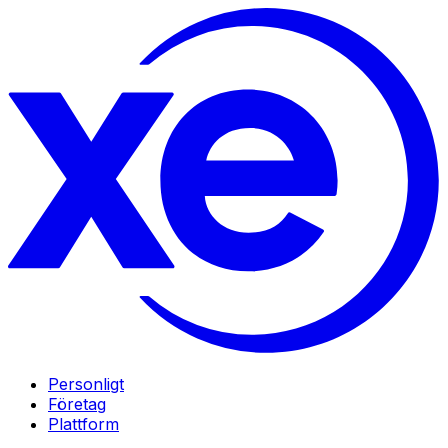
Personligt
Företag
Plattform