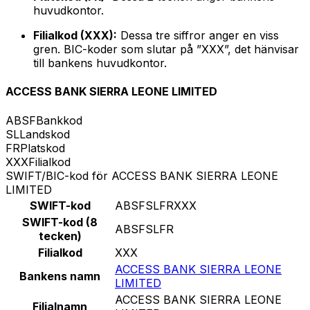
huvudkontor.
Filialkod (XXX):
Dessa tre siffror anger en viss
gren. BIC-koder som slutar på ”XXX”, det hänvisar
till bankens huvudkontor.
ACCESS BANK SIERRA LEONE LIMITED
ABSF
Bankkod
SL
Landskod
FR
Platskod
XXX
Filialkod
SWIFT/BIC-kod för ACCESS BANK SIERRA LEONE
LIMITED
SWIFT-kod
ABSFSLFRXXX
SWIFT-kod (8
ABSFSLFR
tecken)
Filialkod
XXX
ACCESS BANK SIERRA LEONE
Bankens namn
LIMITED
ACCESS BANK SIERRA LEONE
Filialnamn