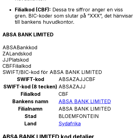
Filialkod (CBF):
Dessa tre siffror anger en viss
gren. BIC-koder som slutar på ”XXX”, det hänvisar
till bankens huvudkontor.
ABSA BANK LIMITED
ABSA
Bankkod
ZA
Landskod
JJ
Platskod
CBF
Filialkod
SWIFT/BIC-kod för ABSA BANK LIMITED
SWIFT-kod
ABSAZAJJCBF
SWIFT-kod (8 tecken)
ABSAZAJJ
Filialkod
CBF
Bankens namn
ABSA BANK LIMITED
Filialnamn
ABSA BANK LIMITED
Stad
BLOEMFONTEIN
Land
Sydafrika
ABSA BANK LIMITED kod detaljer