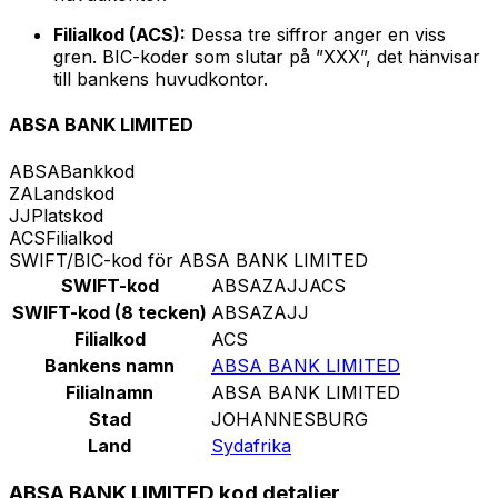
Filialkod (ACS):
Dessa tre siffror anger en viss
gren. BIC-koder som slutar på ”XXX”, det hänvisar
till bankens huvudkontor.
ABSA BANK LIMITED
ABSA
Bankkod
ZA
Landskod
JJ
Platskod
ACS
Filialkod
SWIFT/BIC-kod för ABSA BANK LIMITED
SWIFT-kod
ABSAZAJJACS
SWIFT-kod (8 tecken)
ABSAZAJJ
Filialkod
ACS
Bankens namn
ABSA BANK LIMITED
Filialnamn
ABSA BANK LIMITED
Stad
JOHANNESBURG
Land
Sydafrika
ABSA BANK LIMITED kod detaljer