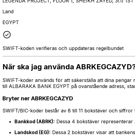
LEGENDA PROJECT, FLOOR 1, SHEIKH ZAYED, 3(1) 1ST 
Land
EGYPT
SWIFT-koden verifieras och uppdateras regelbundet
När ska jag använda ABRKEGCAZYD
SWIFT-koder används för att säkerställa att dina pengar
till ALBARAKA BANK EGYPT på ovanstående adress, stad oc
Bryter ner ABRKEGCAZYD
SWIFT/BIC-koder består av 8 till 11 bokstäver och siffror för
Bankkod (ABRK):
Dessa 4 bokstäver representer
Landskod (EG):
Dessa 2 bokstäver visar att bankens