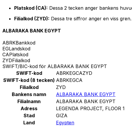
Platskod (CA):
Dessa 2 tecken anger bankens huvu
Filialkod (ZYD):
Dessa tre siffror anger en viss gren
ALBARAKA BANK EGYPT
ABRK
Bankkod
EG
Landskod
CA
Platskod
ZYD
Filialkod
SWIFT/BIC-kod för ALBARAKA BANK EGYPT
SWIFT-kod
ABRKEGCAZYD
SWIFT-kod (8 tecken)
ABRKEGCA
Filialkod
ZYD
Bankens namn
ALBARAKA BANK EGYPT
Filialnamn
ALBARAKA BANK EGYPT
Adress
LEGENDA PROJECT, FLOOR 1
Stad
GIZA
Land
Egypten