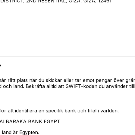
DISTRICT, 2ND RESENTIAL, GIZA, GIZA, 12461
?
 når rätt plats när du skickar eller tar emot pengar över
h land. Bekräfta alltid att SWIFT-koden du använder till
 att identifiera en specifik bank och filial i världen.
ar ALBARAKA BANK EGYPT
 land är Egypten.