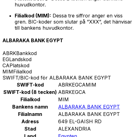
huvudkontor.
Filialkod (MIM):
Dessa tre siffror anger en viss
gren. BIC-koder som slutar på ”XXX”, det hänvisar
till bankens huvudkontor.
ALBARAKA BANK EGYPT
ABRK
Bankkod
EG
Landskod
CA
Platskod
MIM
Filialkod
SWIFT/BIC-kod för ALBARAKA BANK EGYPT
SWIFT-kod
ABRKEGCAMIM
SWIFT-kod (8 tecken)
ABRKEGCA
Filialkod
MIM
Bankens namn
ALBARAKA BANK EGYPT
Filialnamn
ALBARAKA BANK EGYPT
Adress
649 EL-GAISH RD
Stad
ALEXANDRIA
Land
Egypten