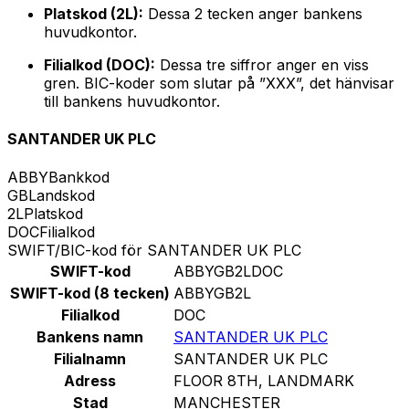
Platskod (2L):
Dessa 2 tecken anger bankens
huvudkontor.
Filialkod (DOC):
Dessa tre siffror anger en viss
gren. BIC-koder som slutar på ”XXX”, det hänvisar
till bankens huvudkontor.
SANTANDER UK PLC
ABBY
Bankkod
GB
Landskod
2L
Platskod
DOC
Filialkod
SWIFT/BIC-kod för SANTANDER UK PLC
SWIFT-kod
ABBYGB2LDOC
SWIFT-kod (8 tecken)
ABBYGB2L
Filialkod
DOC
Bankens namn
SANTANDER UK PLC
Filialnamn
SANTANDER UK PLC
Adress
FLOOR 8TH, LANDMARK
Stad
MANCHESTER