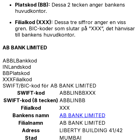
Platskod (BB):
Dessa 2 tecken anger bankens
huvudkontor.
Filialkod (XXX):
Dessa tre siffror anger en viss
gren. BIC-koder som slutar på ”XXX”, det hänvisar
till bankens huvudkontor.
AB BANK LIMITED
ABBL
Bankkod
IN
Landskod
BB
Platskod
XXX
Filialkod
SWIFT/BIC-kod för AB BANK LIMITED
SWIFT-kod
ABBLINBBXXX
SWIFT-kod (8 tecken)
ABBLINBB
Filialkod
XXX
Bankens namn
AB BANK LIMITED
Filialnamn
AB BANK LIMITED
Adress
LIBERTY BUILDING 41/42
Stad
MUMBAI