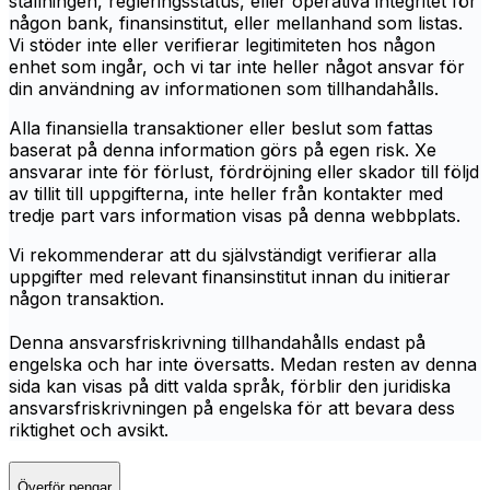
ställningen, regleringsstatus, eller operativa integritet för
någon bank, finansinstitut, eller mellanhand som listas.
Vi stöder inte eller verifierar legitimiteten hos någon
enhet som ingår, och vi tar inte heller något ansvar för
din användning av informationen som tillhandahålls.
Alla finansiella transaktioner eller beslut som fattas
baserat på denna information görs på egen risk. Xe
ansvarar inte för förlust, fördröjning eller skador till följd
av tillit till uppgifterna, inte heller från kontakter med
tredje part vars information visas på denna webbplats.
Vi rekommenderar att du självständigt verifierar alla
uppgifter med relevant finansinstitut innan du initierar
någon transaktion.
Denna ansvarsfriskrivning tillhandahålls endast på
engelska och har inte översatts. Medan resten av denna
sida kan visas på ditt valda språk, förblir den juridiska
ansvarsfriskrivningen på engelska för att bevara dess
riktighet och avsikt.
Överför pengar