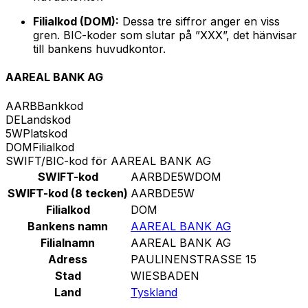
Filialkod (DOM):
Dessa tre siffror anger en viss
gren. BIC-koder som slutar på ”XXX”, det hänvisar
till bankens huvudkontor.
AAREAL BANK AG
AARB
Bankkod
DE
Landskod
5W
Platskod
DOM
Filialkod
SWIFT/BIC-kod för AAREAL BANK AG
SWIFT-kod
AARBDE5WDOM
SWIFT-kod (8 tecken)
AARBDE5W
Filialkod
DOM
Bankens namn
AAREAL BANK AG
Filialnamn
AAREAL BANK AG
Adress
PAULINENSTRASSE 15
Stad
WIESBADEN
Land
Tyskland