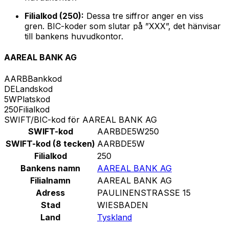
Filialkod (250):
Dessa tre siffror anger en viss
gren. BIC-koder som slutar på ”XXX”, det hänvisar
till bankens huvudkontor.
AAREAL BANK AG
AARB
Bankkod
DE
Landskod
5W
Platskod
250
Filialkod
SWIFT/BIC-kod för AAREAL BANK AG
SWIFT-kod
AARBDE5W250
SWIFT-kod (8 tecken)
AARBDE5W
Filialkod
250
Bankens namn
AAREAL BANK AG
Filialnamn
AAREAL BANK AG
Adress
PAULINENSTRASSE 15
Stad
WIESBADEN
Land
Tyskland