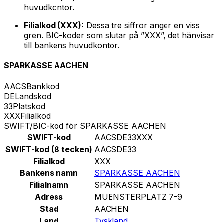
huvudkontor.
Filialkod (XXX):
Dessa tre siffror anger en viss
gren. BIC-koder som slutar på ”XXX”, det hänvisar
till bankens huvudkontor.
SPARKASSE AACHEN
AACS
Bankkod
DE
Landskod
33
Platskod
XXX
Filialkod
SWIFT/BIC-kod för SPARKASSE AACHEN
SWIFT-kod
AACSDE33XXX
SWIFT-kod (8 tecken)
AACSDE33
Filialkod
XXX
Bankens namn
SPARKASSE AACHEN
Filialnamn
SPARKASSE AACHEN
Adress
MUENSTERPLATZ 7-9
Stad
AACHEN
Land
Tyskland