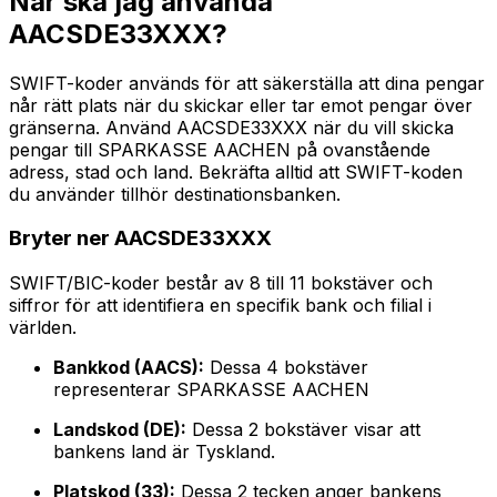
När ska jag använda
AACSDE33XXX?
SWIFT-koder används för att säkerställa att dina pengar
når rätt plats när du skickar eller tar emot pengar över
gränserna. Använd AACSDE33XXX när du vill skicka
pengar till SPARKASSE AACHEN på ovanstående
adress, stad och land. Bekräfta alltid att SWIFT-koden
du använder tillhör destinationsbanken.
Bryter ner AACSDE33XXX
SWIFT/BIC-koder består av 8 till 11 bokstäver och
siffror för att identifiera en specifik bank och filial i
världen.
Bankkod (AACS):
Dessa 4 bokstäver
representerar SPARKASSE AACHEN
Landskod (DE):
Dessa 2 bokstäver visar att
bankens land är Tyskland.
Platskod (33):
Dessa 2 tecken anger bankens