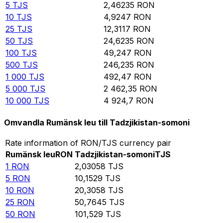
5
TJS
2,46235
RON
10
TJS
4,9247
RON
25
TJS
12,3117
RON
50
TJS
24,6235
RON
100
TJS
49,247
RON
500
TJS
246,235
RON
1 000
TJS
492,47
RON
5 000
TJS
2 462,35
RON
10 000
TJS
4 924,7
RON
Omvandla Rumänsk leu till Tadzjikistan-somoni
Rate information of RON/TJS currency pair
Rumänsk leu
RON
Tadzjikistan-somoni
TJS
1
RON
2,03058
TJS
5
RON
10,1529
TJS
10
RON
20,3058
TJS
25
RON
50,7645
TJS
50
RON
101,529
TJS