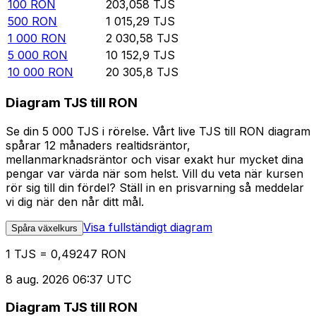
100
RON
203,058
TJS
500
RON
1 015,29
TJS
1 000
RON
2 030,58
TJS
5 000
RON
10 152,9
TJS
10 000
RON
20 305,8
TJS
Diagram TJS till RON
Se din 5 000 TJS i rörelse. Vårt live TJS till RON diagram
spårar 12 månaders realtidsräntor,
mellanmarknadsräntor och visar exakt hur mycket dina
pengar var värda när som helst. Vill du veta när kursen
rör sig till din fördel? Ställ in en prisvarning så meddelar
vi dig när den når ditt mål.
Visa fullständigt diagram
Spåra växelkurs
1 TJS = 0,49247 RON
8 aug. 2026 06:37 UTC
Diagram TJS till RON