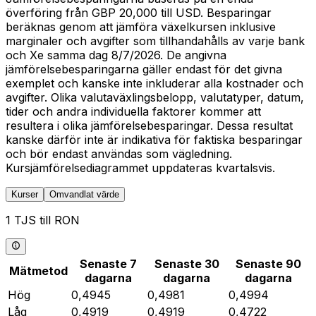
överföring från GBP 20,000 till USD. Besparingar
beräknas genom att jämföra växelkursen inklusive
marginaler och avgifter som tillhandahålls av varje bank
och Xe samma dag 8/7/2026. De angivna
jämförelsebesparingarna gäller endast för det givna
exemplet och kanske inte inkluderar alla kostnader och
avgifter. Olika valutaväxlingsbelopp, valutatyper, datum,
tider och andra individuella faktorer kommer att
resultera i olika jämförelsebesparingar. Dessa resultat
kanske därför inte är indikativa för faktiska besparingar
och bör endast användas som vägledning.
Kursjämförelsediagrammet uppdateras kvartalsvis.
Kurser
Omvandlat värde
1 TJS till RON
Senaste 7
Senaste 30
Senaste 90
Mätmetod
dagarna
dagarna
dagarna
Hög
0,4945
0,4981
0,4994
Låg
0,4919
0,4919
0,4722