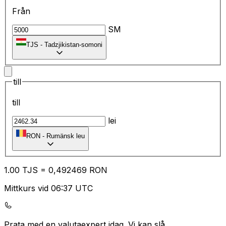
Från
SM
TJS
-
Tadzjikistan-somoni
till
till
lei
RON
-
Rumänsk leu
1.00
TJS
=
0,
492469
RON
Mittkurs vid 06:37 UTC
Prata med en valutaexpert idag.
Vi kan slå