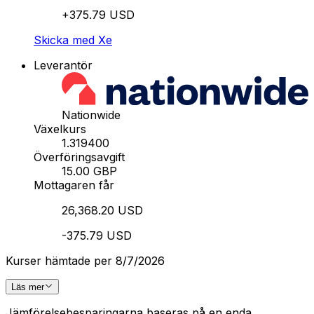
+375.79 USD
Skicka med Xe
Leverantör
Nationwide
Växelkurs
1.319400
Överföringsavgift
15.00 GBP
Mottagaren får
26,368.20 USD
-375.79 USD
Kurser hämtade per 8/7/2026
Läs mer
Jämförelsebesparingarna baseras på en enda