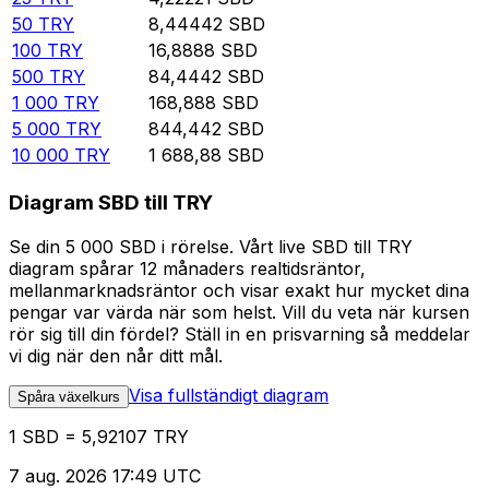
50
TRY
8,44442
SBD
100
TRY
16,8888
SBD
500
TRY
84,4442
SBD
1 000
TRY
168,888
SBD
5 000
TRY
844,442
SBD
10 000
TRY
1 688,88
SBD
Diagram SBD till TRY
Se din 5 000 SBD i rörelse. Vårt live SBD till TRY
diagram spårar 12 månaders realtidsräntor,
mellanmarknadsräntor och visar exakt hur mycket dina
pengar var värda när som helst. Vill du veta när kursen
rör sig till din fördel? Ställ in en prisvarning så meddelar
vi dig när den når ditt mål.
Visa fullständigt diagram
Spåra växelkurs
1 SBD = 5,92107 TRY
7 aug. 2026 17:49 UTC