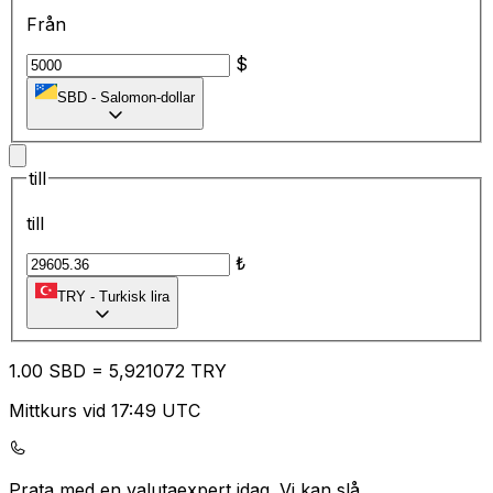
Från
$
SBD
-
Salomon-dollar
till
till
₺
TRY
-
Turkisk lira
1.00
SBD
=
5,
921072
TRY
Mittkurs vid 17:49 UTC
Prata med en valutaexpert idag.
Vi kan slå