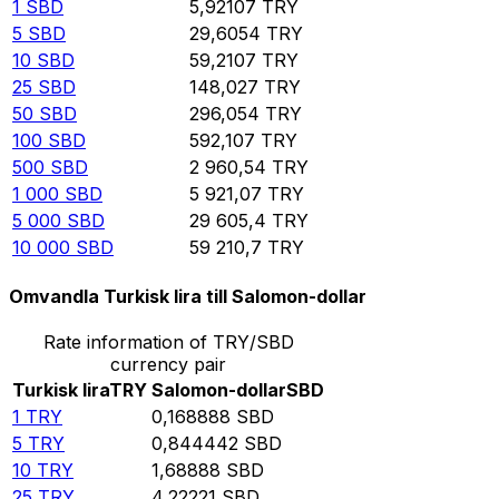
1
SBD
5,92107
TRY
5
SBD
29,6054
TRY
10
SBD
59,2107
TRY
25
SBD
148,027
TRY
50
SBD
296,054
TRY
100
SBD
592,107
TRY
500
SBD
2 960,54
TRY
1 000
SBD
5 921,07
TRY
5 000
SBD
29 605,4
TRY
10 000
SBD
59 210,7
TRY
Omvandla Turkisk lira till Salomon-dollar
Rate information of TRY/SBD
currency pair
Turkisk lira
TRY
Salomon-dollar
SBD
1
TRY
0,168888
SBD
5
TRY
0,844442
SBD
10
TRY
1,68888
SBD
25
TRY
4,22221
SBD