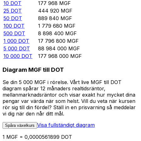
10
DOT
177 968
MGF
25
DOT
444 920
MGF
50
DOT
889 840
MGF
100
DOT
1 779 680
MGF
500
DOT
8 898 400
MGF
1 000
DOT
17 796 800
MGF
5 000
DOT
88 984 000
MGF
10 000
DOT
177 968 000
MGF
Diagram MGF till DOT
Se din 5 000 MGF i rörelse. Vårt live MGF till DOT
diagram spårar 12 månaders realtidsräntor,
mellanmarknadsräntor och visar exakt hur mycket dina
pengar var värda när som helst. Vill du veta när kursen
rör sig till din fördel? Ställ in en prisvarning så meddelar
vi dig när den når ditt mål.
Visa fullständigt diagram
Spåra växelkurs
1 MGF = 0,0000561899 DOT