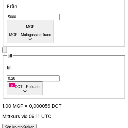
Från
MGF
MGF
-
Malagassisk franc
till
till
DOT
-
Polkadot
1.00
MGF
=
0,
000056
DOT
Mittkurs vid 09:11 UTC
Köp kryptoKraken