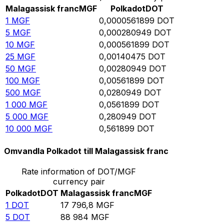
Malagassisk franc
MGF
Polkadot
DOT
1
MGF
0,0000561899
DOT
5
MGF
0,000280949
DOT
10
MGF
0,000561899
DOT
25
MGF
0,00140475
DOT
50
MGF
0,00280949
DOT
100
MGF
0,00561899
DOT
500
MGF
0,0280949
DOT
1 000
MGF
0,0561899
DOT
5 000
MGF
0,280949
DOT
10 000
MGF
0,561899
DOT
Omvandla Polkadot till Malagassisk franc
Rate information of DOT/MGF
currency pair
Polkadot
DOT
Malagassisk franc
MGF
1
DOT
17 796,8
MGF
5
DOT
88 984
MGF