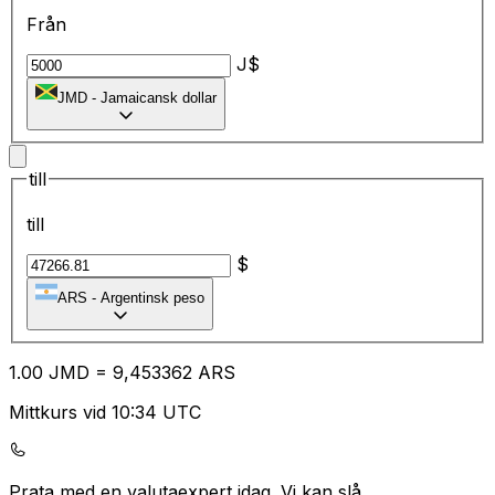
Från
J$
JMD
-
Jamaicansk dollar
till
till
$
ARS
-
Argentinsk peso
1.00
JMD
=
9,
453362
ARS
Mittkurs vid 10:34 UTC
Prata med en valutaexpert idag.
Vi kan slå