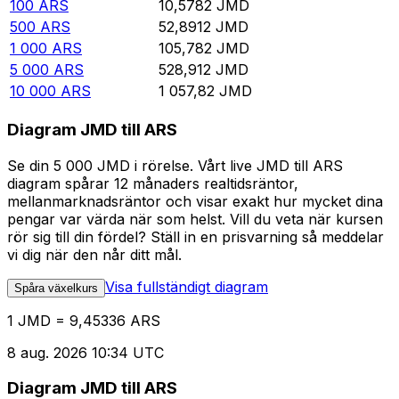
100
ARS
10,5782
JMD
500
ARS
52,8912
JMD
1 000
ARS
105,782
JMD
5 000
ARS
528,912
JMD
10 000
ARS
1 057,82
JMD
Diagram JMD till ARS
Se din 5 000 JMD i rörelse. Vårt live JMD till ARS
diagram spårar 12 månaders realtidsräntor,
mellanmarknadsräntor och visar exakt hur mycket dina
pengar var värda när som helst. Vill du veta när kursen
rör sig till din fördel? Ställ in en prisvarning så meddelar
vi dig när den når ditt mål.
Visa fullständigt diagram
Spåra växelkurs
1 JMD = 9,45336 ARS
8 aug. 2026 10:34 UTC
Diagram JMD till ARS