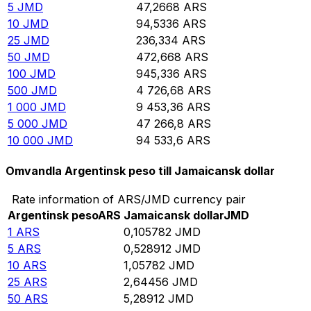
5
JMD
47,2668
ARS
10
JMD
94,5336
ARS
25
JMD
236,334
ARS
50
JMD
472,668
ARS
100
JMD
945,336
ARS
500
JMD
4 726,68
ARS
1 000
JMD
9 453,36
ARS
5 000
JMD
47 266,8
ARS
10 000
JMD
94 533,6
ARS
Omvandla Argentinsk peso till Jamaicansk dollar
Rate information of ARS/JMD currency pair
Argentinsk peso
ARS
Jamaicansk dollar
JMD
1
ARS
0,105782
JMD
5
ARS
0,528912
JMD
10
ARS
1,05782
JMD
25
ARS
2,64456
JMD
50
ARS
5,28912
JMD