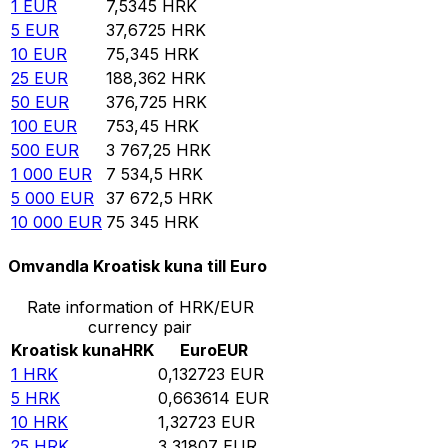
1
EUR
7,5345
HRK
5
EUR
37,6725
HRK
10
EUR
75,345
HRK
25
EUR
188,362
HRK
50
EUR
376,725
HRK
100
EUR
753,45
HRK
500
EUR
3 767,25
HRK
1 000
EUR
7 534,5
HRK
5 000
EUR
37 672,5
HRK
10 000
EUR
75 345
HRK
Omvandla Kroatisk kuna till Euro
Rate information of HRK/EUR
currency pair
Kroatisk kuna
HRK
Euro
EUR
1
HRK
0,132723
EUR
5
HRK
0,663614
EUR
10
HRK
1,32723
EUR
25
HRK
3,31807
EUR