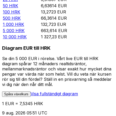
50
HRK
6,63614
EUR
100
HRK
13,2723
EUR
500
HRK
66,3614
EUR
1 000
HRK
132,723
EUR
5 000
HRK
663,614
EUR
10 000
HRK
1 327,23
EUR
Diagram EUR till HRK
Se din 5 000 EUR i rörelse. Vårt live EUR till HRK
diagram spårar 12 månaders realtidsräntor,
mellanmarknadsräntor och visar exakt hur mycket dina
pengar var värda när som helst. Vill du veta när kursen
rör sig till din fördel? Ställ in en prisvarning så meddelar
vi dig när den når ditt mål.
Visa fullständigt diagram
Spåra växelkurs
1 EUR = 7,5345 HRK
9 aug. 2026 05:51 UTC