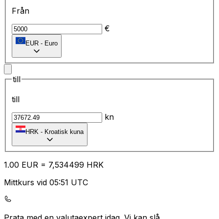
Från
€
EUR
-
Euro
till
till
kn
HRK
-
Kroatisk kuna
1.00
EUR
=
7,
534499
HRK
Mittkurs vid 05:51 UTC
Prata med en valutaexpert idag.
Vi kan slå