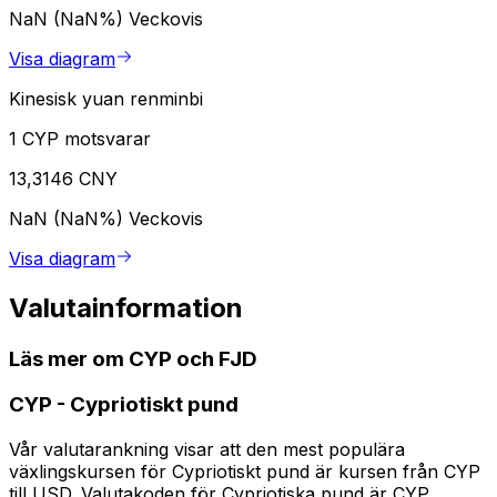
NaN (NaN%)
Veckovis
Visa diagram
Kinesisk yuan renminbi
1 CYP motsvarar
13,3146 CNY
NaN (NaN%)
Veckovis
Visa diagram
Valutainformation
Läs mer om CYP och FJD
CYP
-
Cypriotiskt pund
Vår valutarankning visar att den mest populära
växlingskursen för Cypriotiskt pund är kursen från CYP
till USD. Valutakoden för Cypriotiska pund är CYP.