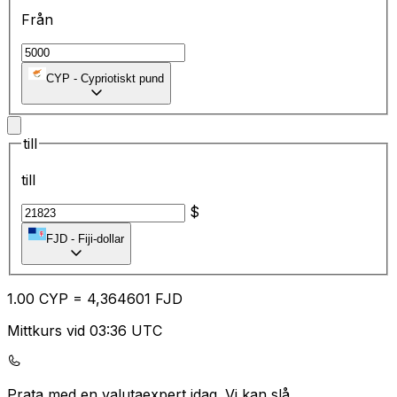
Från
CYP
-
Cypriotiskt pund
till
till
$
FJD
-
Fiji-dollar
1.00
CYP
=
4,
364601
FJD
Mittkurs vid 03:36 UTC
Prata med en valutaexpert idag.
Vi kan slå