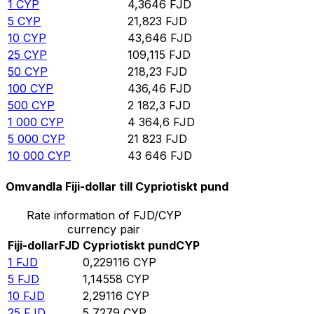
1
CYP
4,3646
FJD
5
CYP
21,823
FJD
10
CYP
43,646
FJD
25
CYP
109,115
FJD
50
CYP
218,23
FJD
100
CYP
436,46
FJD
500
CYP
2 182,3
FJD
1 000
CYP
4 364,6
FJD
5 000
CYP
21 823
FJD
10 000
CYP
43 646
FJD
Omvandla Fiji-dollar till Cypriotiskt pund
Rate information of FJD/CYP
currency pair
Fiji-dollar
FJD
Cypriotiskt pund
CYP
1
FJD
0,229116
CYP
5
FJD
1,14558
CYP
10
FJD
2,29116
CYP
25
FJD
5,7279
CYP