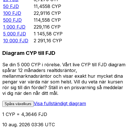
50
FJD
11,4558
CYP
100
FJD
22,9116
CYP
500
FJD
114,558
CYP
1 000
FJD
229,116
CYP
5 000
FJD
1 145,58
CYP
10 000
FJD
2 291,16
CYP
Diagram CYP till FJD
Se din 5 000 CYP i rörelse. Vårt live CYP till FJD diagram
spårar 12 månaders realtidsräntor,
mellanmarknadsräntor och visar exakt hur mycket dina
pengar var värda när som helst. Vill du veta när kursen
rör sig till din fördel? Ställ in en prisvarning så meddelar
vi dig när den når ditt mål.
Visa fullständigt diagram
Spåra växelkurs
1 CYP = 4,3646 FJD
10 aug. 2026 03:36 UTC