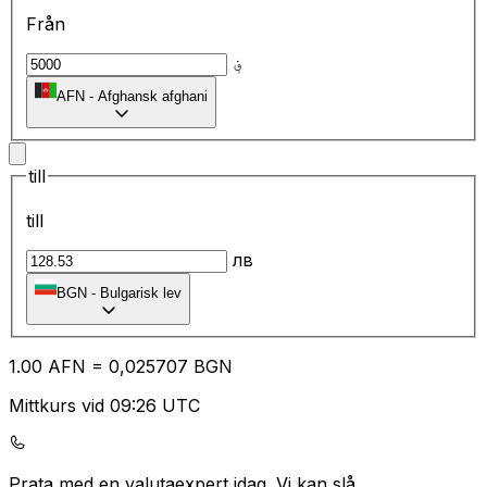
Från
؋
AFN
-
Afghansk afghani
till
till
лв
BGN
-
Bulgarisk lev
1.00
AFN
=
0,
025707
BGN
Mittkurs vid 09:26 UTC
Prata med en valutaexpert idag.
Vi kan slå