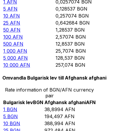
1
AFN
0,0257074
BGN
5
AFN
0,128537
BGN
10
AFN
0,257074
BGN
25
AFN
0,642684
BGN
50
AFN
1,28537
BGN
100
AFN
2,57074
BGN
500
AFN
12,8537
BGN
1 000
AFN
25,7074
BGN
5 000
AFN
128,537
BGN
10 000
AFN
257,074
BGN
Omvandla Bulgarisk lev till Afghansk afghani
Rate information of BGN/AFN currency
pair
Bulgarisk lev
BGN
Afghansk afghani
AFN
1
BGN
38,8994
AFN
5
BGN
194,497
AFN
10
BGN
388,994
AFN
25
BGN
972,484
AFN