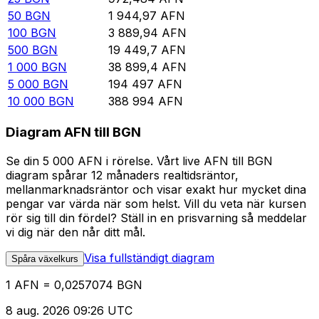
50
BGN
1 944,97
AFN
100
BGN
3 889,94
AFN
500
BGN
19 449,7
AFN
1 000
BGN
38 899,4
AFN
5 000
BGN
194 497
AFN
10 000
BGN
388 994
AFN
Diagram AFN till BGN
Se din 5 000 AFN i rörelse. Vårt live AFN till BGN
diagram spårar 12 månaders realtidsräntor,
mellanmarknadsräntor och visar exakt hur mycket dina
pengar var värda när som helst. Vill du veta när kursen
rör sig till din fördel? Ställ in en prisvarning så meddelar
vi dig när den når ditt mål.
Visa fullständigt diagram
Spåra växelkurs
1 AFN = 0,0257074 BGN
8 aug. 2026 09:26 UTC