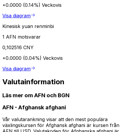
+0.0000 (0.14%)
Veckovis
Visa diagram
Kinesisk yuan renminbi
1 AFN motsvarar
0,102516 CNY
+0.0000 (0.04%)
Veckovis
Visa diagram
Valutainformation
Läs mer om AFN och BGN
AFN
-
Afghansk afghani
Vår valutarankning visar att den mest populära
växlingskursen för Afghansk afghani är kursen från
AFN till USD. Valutakoden för Afghanska afghani är