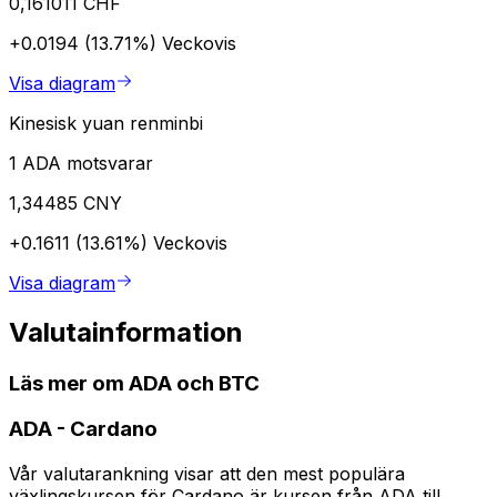
0,161011 CHF
+0.0194 (13.71%)
Veckovis
Visa diagram
Kinesisk yuan renminbi
1 ADA motsvarar
1,34485 CNY
+0.1611 (13.61%)
Veckovis
Visa diagram
Valutainformation
Läs mer om ADA och BTC
ADA
-
Cardano
Vår valutarankning visar att den mest populära
växlingskursen för Cardano är kursen från ADA till