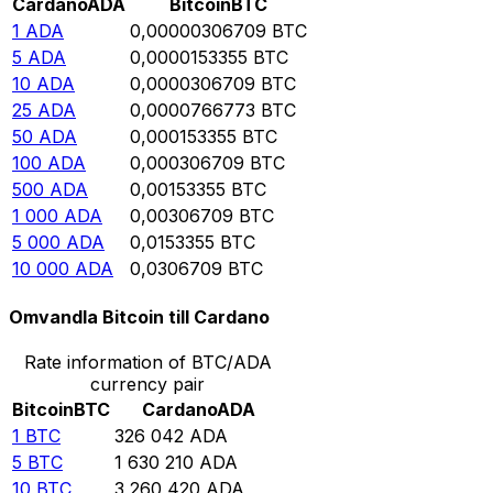
Cardano
ADA
Bitcoin
BTC
1
ADA
0,00000306709
BTC
5
ADA
0,0000153355
BTC
10
ADA
0,0000306709
BTC
25
ADA
0,0000766773
BTC
50
ADA
0,000153355
BTC
100
ADA
0,000306709
BTC
500
ADA
0,00153355
BTC
1 000
ADA
0,00306709
BTC
5 000
ADA
0,0153355
BTC
10 000
ADA
0,0306709
BTC
Omvandla Bitcoin till Cardano
Rate information of BTC/ADA
currency pair
Bitcoin
BTC
Cardano
ADA
1
BTC
326 042
ADA
5
BTC
1 630 210
ADA
10
BTC
3 260 420
ADA