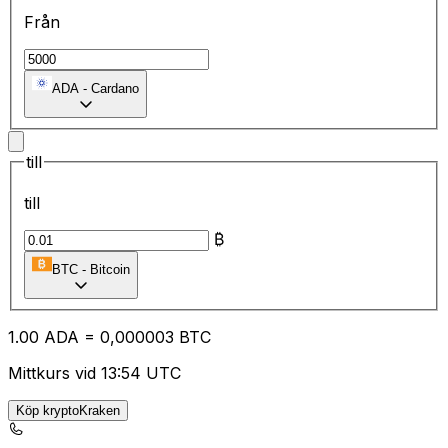
Från
ADA
-
Cardano
till
till
₿
BTC
-
Bitcoin
1.00
ADA
=
0,
000003
BTC
Mittkurs vid 13:54 UTC
Köp kryptoKraken