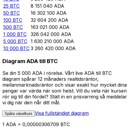
25
BTC
8 151 040
ADA
50
BTC
16 302 100
ADA
100
BTC
32 604 200
ADA
500
BTC
163 021 000
ADA
1 000
BTC
326 042 000
ADA
5 000
BTC
1 630 210 000
ADA
10 000
BTC
3 260 420 000
ADA
Diagram ADA till BTC
Se din 5 000 ADA i rörelse. Vårt live ADA till BTC
diagram spårar 12 månaders realtidsräntor,
mellanmarknadsräntor och visar exakt hur mycket dina
pengar var värda när som helst. Vill du veta när kursen
rör sig till din fördel? Ställ in en prisvarning så meddelar
vi dig när den når ditt mål.
Visa fullständigt diagram
Spåra växelkurs
1 ADA = 0,00000306709 BTC