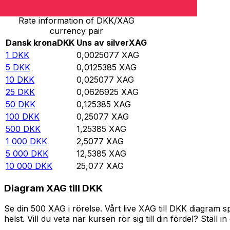
Rate information of DKK/XAG
currency pair
Dansk krona
DKK
Uns av silver
XAG
1
DKK
0,0025077
XAG
5
DKK
0,0125385
XAG
10
DKK
0,025077
XAG
25
DKK
0,0626925
XAG
50
DKK
0,125385
XAG
100
DKK
0,25077
XAG
500
DKK
1,25385
XAG
1 000
DKK
2,5077
XAG
5 000
DKK
12,5385
XAG
10 000
DKK
25,077
XAG
Diagram XAG till DKK
Se din 500 XAG i rörelse. Vårt live XAG till DKK diagram
helst. Vill du veta när kursen rör sig till din fördel? Ställ 