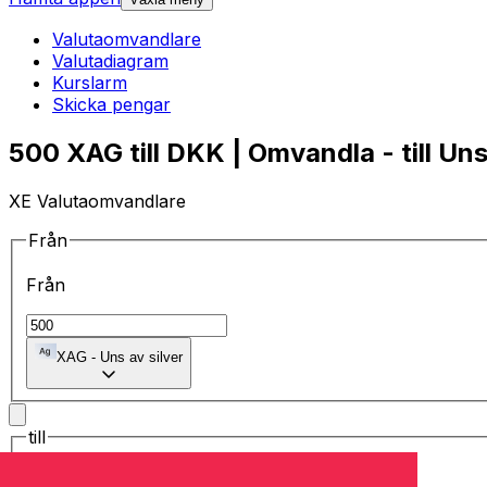
Valutaomvandlare
Valutadiagram
Kurslarm
Skicka pengar
500 XAG till DKK | Omvandla - till Uns
XE Valutaomvandlare
Från
Från
XAG
-
Uns av silver
till
till