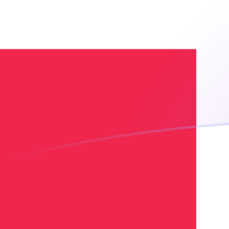
XAG till DKK valutakurser idag
Omvandla Uns av silver till Dansk krona
Rate information of XAG/DKK
currency pair
Uns av silver
XAG
Dansk krona
DKK
1
XAG
398,772
DKK
5
XAG
1 993,86
DKK
10
XAG
3 987,72
DKK
25
XAG
9 969,3
DKK
50
XAG
19 938,6
DKK
100
XAG
39 877,2
DKK
500
XAG
199 386
DKK
1 000
XAG
398 772
DKK
5 000
XAG
1 993 860
DKK
10 000
XAG
3 987 720
DKK
Omvandla Dansk krona till Uns av silver