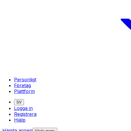
Personligt
Företag
Plattform
SV
Logga in
Registrera
Hjälp
Hämta appen
Växla meny