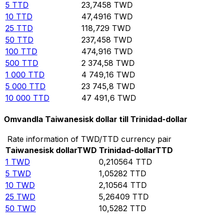
5
TTD
23,7458
TWD
10
TTD
47,4916
TWD
25
TTD
118,729
TWD
50
TTD
237,458
TWD
100
TTD
474,916
TWD
500
TTD
2 374,58
TWD
1 000
TTD
4 749,16
TWD
5 000
TTD
23 745,8
TWD
10 000
TTD
47 491,6
TWD
Omvandla Taiwanesisk dollar till Trinidad-dollar
Rate information of TWD/TTD currency pair
Taiwanesisk dollar
TWD
Trinidad-dollar
TTD
1
TWD
0,210564
TTD
5
TWD
1,05282
TTD
10
TWD
2,10564
TTD
25
TWD
5,26409
TTD
50
TWD
10,5282
TTD