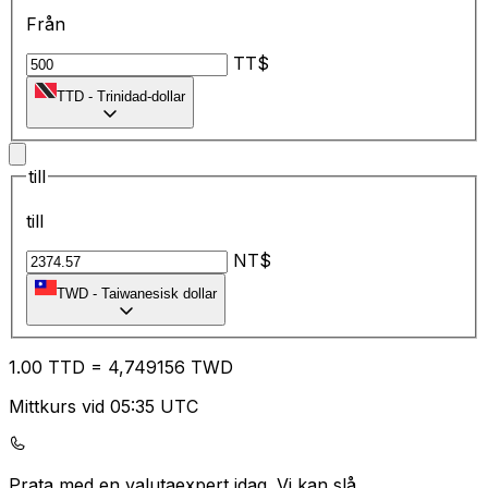
Från
TT$
TTD
-
Trinidad-dollar
till
till
NT$
TWD
-
Taiwanesisk dollar
1.00
TTD
=
4,
749156
TWD
Mittkurs vid 05:35 UTC
Prata med en valutaexpert idag.
Vi kan slå