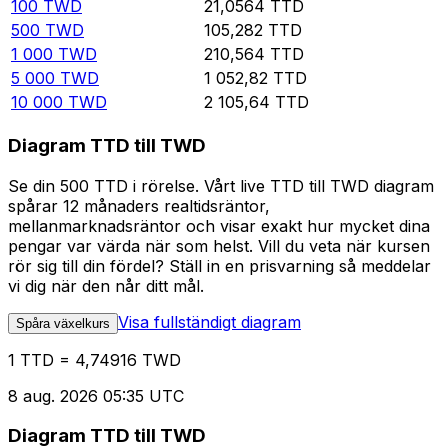
100
TWD
21,0564
TTD
500
TWD
105,282
TTD
1 000
TWD
210,564
TTD
5 000
TWD
1 052,82
TTD
10 000
TWD
2 105,64
TTD
Diagram TTD till TWD
Se din 500 TTD i rörelse. Vårt live TTD till TWD diagram
spårar 12 månaders realtidsräntor,
mellanmarknadsräntor och visar exakt hur mycket dina
pengar var värda när som helst. Vill du veta när kursen
rör sig till din fördel? Ställ in en prisvarning så meddelar
vi dig när den når ditt mål.
Visa fullständigt diagram
Spåra växelkurs
1 TTD = 4,74916 TWD
8 aug. 2026 05:35 UTC
Diagram TTD till TWD