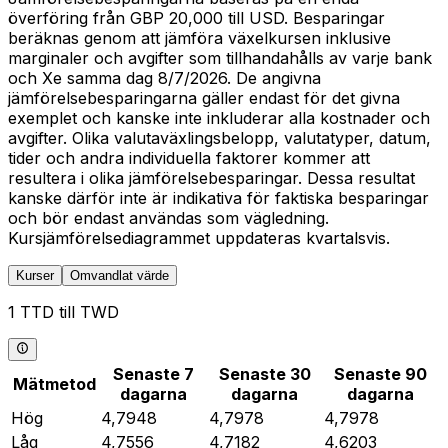
överföring från GBP 20,000 till USD. Besparingar
beräknas genom att jämföra växelkursen inklusive
marginaler och avgifter som tillhandahålls av varje bank
och Xe samma dag 8/7/2026. De angivna
jämförelsebesparingarna gäller endast för det givna
exemplet och kanske inte inkluderar alla kostnader och
avgifter. Olika valutaväxlingsbelopp, valutatyper, datum,
tider och andra individuella faktorer kommer att
resultera i olika jämförelsebesparingar. Dessa resultat
kanske därför inte är indikativa för faktiska besparingar
och bör endast användas som vägledning.
Kursjämförelsediagrammet uppdateras kvartalsvis.
Kurser
Omvandlat värde
1 TTD till TWD
Senaste 7
Senaste 30
Senaste 90
Mätmetod
dagarna
dagarna
dagarna
Hög
4,7948
4,7978
4,7978
Låg
4,7556
4,7182
4,6203