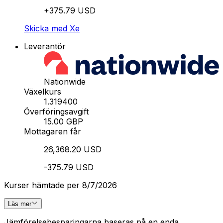
+375.79 USD
Skicka med Xe
Leverantör
Nationwide
Växelkurs
1.319400
Överföringsavgift
15.00 GBP
Mottagaren får
26,368.20 USD
-375.79 USD
Kurser hämtade per 8/7/2026
Läs mer
Jämförelsebesparingarna baseras på en enda