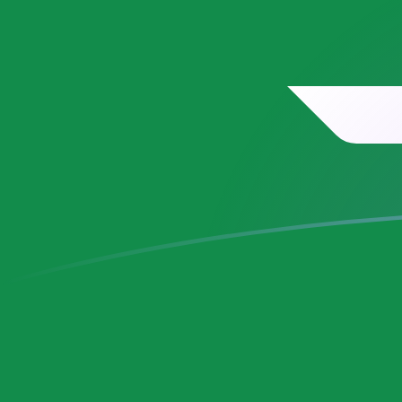
SAR till VEB valutakurser idag
Omvandla Saudiarabisk riyal till Venezuelansk bolivar
Rate information of SAR/VEB currency pair
Saudiarabisk riyal
SAR
Venezuelansk bolivar
VEB
1
SAR
20 127 200 000
VEB
5
SAR
100 636 000 000
VEB
10
SAR
201 272 000 000
VEB
25
SAR
503 179 000 000
VEB
50
SAR
1 006 360 000 000
VEB
100
SAR
2 012 720 000 000
VEB
500
SAR
10 063 600 000 000
VEB
1 000
SAR
20 127 200 000 000
VEB
5 000
SAR
100 636 000 000 000
VEB
10 000
SAR
201 272 000 000 000
VEB