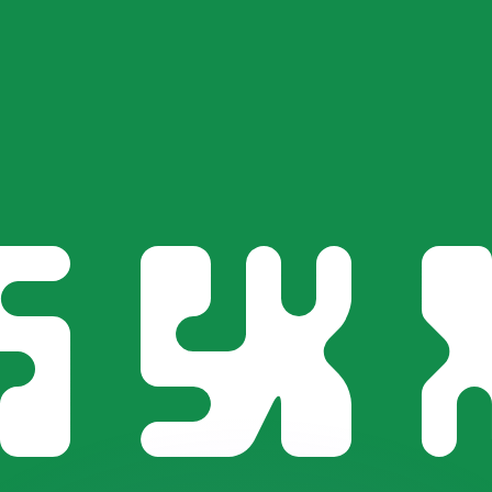
as kurser.
 görs endast i informationssyfte. Du kommer inte att få de