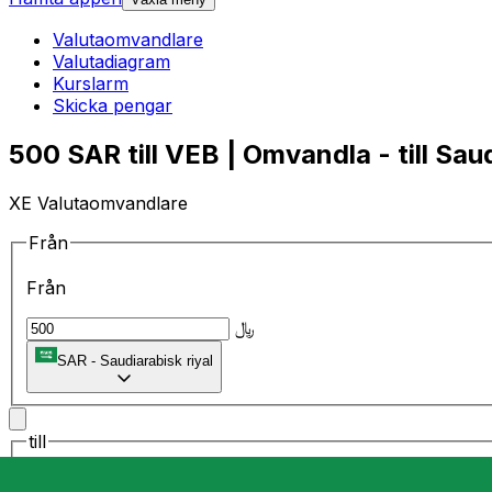
Valutaomvandlare
Valutadiagram
Kurslarm
Skicka pengar
500 SAR till VEB | Omvandla - till Saud
XE Valutaomvandlare
Från
Från
﷼
SAR
-
Saudiarabisk riyal
till
till