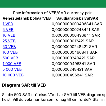
Omvandla Venezuelansk bolivar till Saudiarabisk riyal
Rate information of VEB/SAR currency pair
Venezuelansk bolivar
VEB
Saudiarabisk riyal
SAR
1
VEB
0,0000000000496841
SAR
5
VEB
0,000000000248421
SAR
10
VEB
0,000000000496841
SAR
25
VEB
0,0000000012421
SAR
50
VEB
0,00000000248421
SAR
100
VEB
0,00000000496841
SAR
500
VEB
0,0000000248421
SAR
1 000
VEB
0,0000000496841
SAR
5 000
VEB
0,000000248421
SAR
10 000
VEB
0,000000496841
SAR
Diagram SAR till VEB
Se din 500 SAR i rörelse. Vårt live SAR till VEB diagram
helst. Vill du veta när kursen rör sig till din fördel? Ställ 