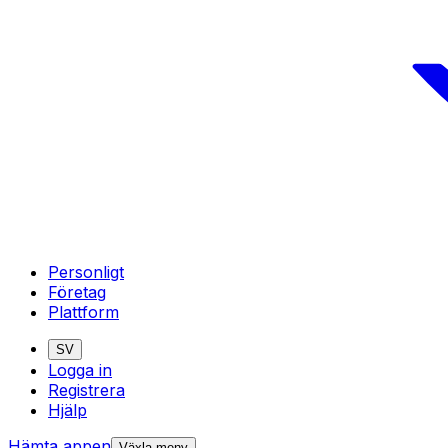
Personligt
Företag
Plattform
SV
Logga in
Registrera
Hjälp
Hämta appen
Växla meny