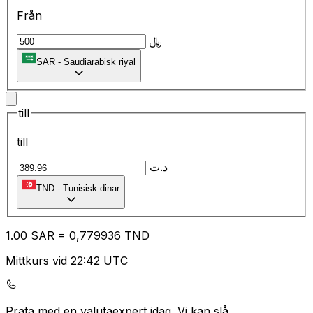
Från
﷼
SAR
-
Saudiarabisk riyal
till
till
د.ت
TND
-
Tunisisk dinar
1.00
SAR
=
0,
779936
TND
Mittkurs vid 22:42 UTC
Prata med en valutaexpert idag.
Vi kan slå