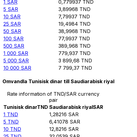
1
SAR
0,779937
TND
5
SAR
3,89968
TND
10
SAR
7,79937
TND
25
SAR
19,4984
TND
50
SAR
38,9968
TND
100
SAR
77,9937
TND
500
SAR
389,968
TND
1 000
SAR
779,937
TND
5 000
SAR
3 899,68
TND
10 000
SAR
7 799,37
TND
Omvandla Tunisisk dinar till Saudiarabisk riyal
Rate information of TND/SAR currency
pair
Tunisisk dinar
TND
Saudiarabisk riyal
SAR
1
TND
1,28216
SAR
5
TND
6,41078
SAR
10
TND
12,8216
SAR
25
TND
32,0539
SAR