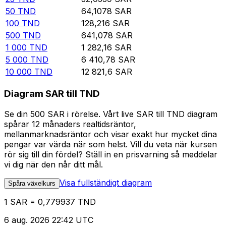
50
TND
64,1078
SAR
100
TND
128,216
SAR
500
TND
641,078
SAR
1 000
TND
1 282,16
SAR
5 000
TND
6 410,78
SAR
10 000
TND
12 821,6
SAR
Diagram SAR till TND
Se din 500 SAR i rörelse. Vårt live SAR till TND diagram
spårar 12 månaders realtidsräntor,
mellanmarknadsräntor och visar exakt hur mycket dina
pengar var värda när som helst. Vill du veta när kursen
rör sig till din fördel? Ställ in en prisvarning så meddelar
vi dig när den når ditt mål.
Visa fullständigt diagram
Spåra växelkurs
1 SAR = 0,779937 TND
6 aug. 2026 22:42 UTC