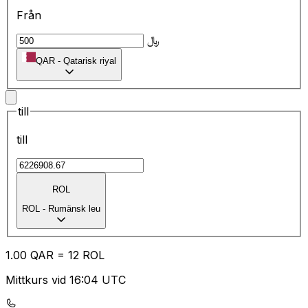
Från
﷼
QAR
-
Qatarisk riyal
till
till
ROL
ROL
-
Rumänsk leu
1.00
QAR
=
12
ROL
Mittkurs vid 16:04 UTC