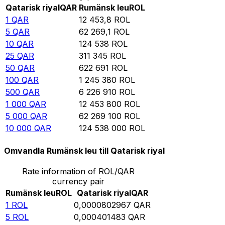
Qatarisk riyal
QAR
Rumänsk leu
ROL
1
QAR
12 453,8
ROL
5
QAR
62 269,1
ROL
10
QAR
124 538
ROL
25
QAR
311 345
ROL
50
QAR
622 691
ROL
100
QAR
1 245 380
ROL
500
QAR
6 226 910
ROL
1 000
QAR
12 453 800
ROL
5 000
QAR
62 269 100
ROL
10 000
QAR
124 538 000
ROL
Omvandla Rumänsk leu till Qatarisk riyal
Rate information of ROL/QAR
currency pair
Rumänsk leu
ROL
Qatarisk riyal
QAR
1
ROL
0,0000802967
QAR
5
ROL
0,000401483
QAR