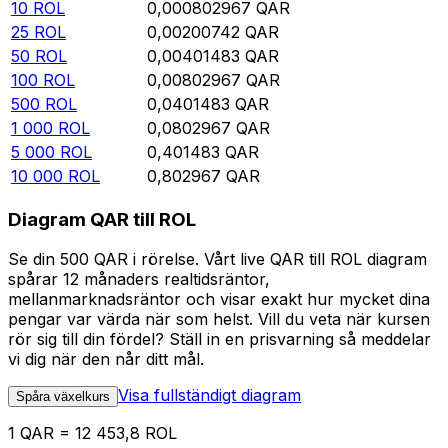
10
ROL
0,000802967
QAR
25
ROL
0,00200742
QAR
50
ROL
0,00401483
QAR
100
ROL
0,00802967
QAR
500
ROL
0,0401483
QAR
1 000
ROL
0,0802967
QAR
5 000
ROL
0,401483
QAR
10 000
ROL
0,802967
QAR
Diagram QAR till ROL
Se din 500 QAR i rörelse. Vårt live QAR till ROL diagram
spårar 12 månaders realtidsräntor,
mellanmarknadsräntor och visar exakt hur mycket dina
pengar var värda när som helst. Vill du veta när kursen
rör sig till din fördel? Ställ in en prisvarning så meddelar
vi dig när den når ditt mål.
Visa fullständigt diagram
Spåra växelkurs
1 QAR = 12 453,8 ROL