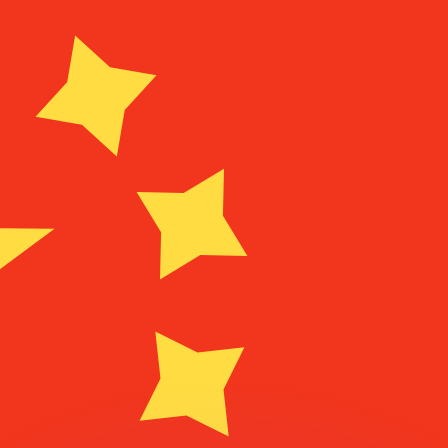
as kurser.
 görs endast i informationssyfte. Du kommer inte att få de