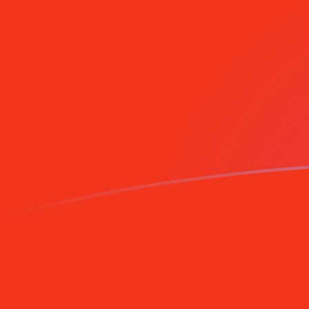
Anmäl dig idag
MRO till ESP valutakurser idag
Omvandla Mauretansk ouguiya till Spansk peseta
Rate information of MRO/ESP currency pair
Mauretansk ouguiya
MRO
Spansk peseta
ESP
1
MRO
0,357408
ESP
5
MRO
1,78704
ESP
10
MRO
3,57408
ESP
25
MRO
8,93521
ESP
50
MRO
17,8704
ESP
100
MRO
35,7408
ESP
500
MRO
178,704
ESP
1 000
MRO
357,408
ESP
5 000
MRO
1 787,04
ESP