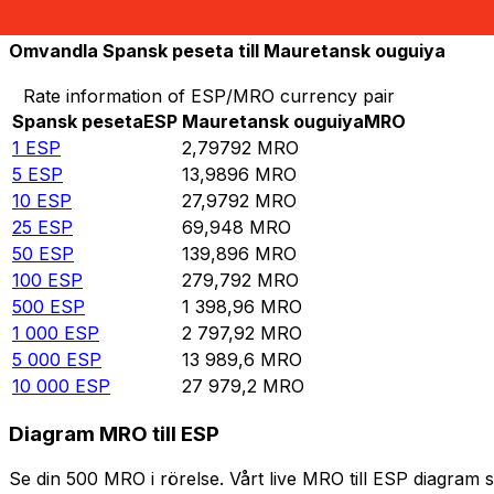
10 000
MRO
3 574,08
ESP
Omvandla Spansk peseta till Mauretansk ouguiya
Rate information of ESP/MRO currency pair
Spansk peseta
ESP
Mauretansk ouguiya
MRO
1
ESP
2,79792
MRO
5
ESP
13,9896
MRO
10
ESP
27,9792
MRO
25
ESP
69,948
MRO
50
ESP
139,896
MRO
100
ESP
279,792
MRO
500
ESP
1 398,96
MRO
1 000
ESP
2 797,92
MRO
5 000
ESP
13 989,6
MRO
10 000
ESP
27 979,2
MRO
Diagram MRO till ESP
Se din 500 MRO i rörelse. Vårt live MRO till ESP diagram