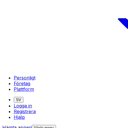
Personligt
Företag
Plattform
SV
Logga in
Registrera
Hjälp
Hämta appen
Växla meny