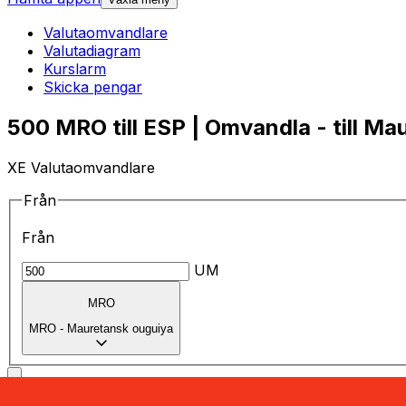
Valutaomvandlare
Valutadiagram
Kurslarm
Skicka pengar
500 MRO till ESP | Omvandla - till Ma
XE Valutaomvandlare
Från
Från
UM
MRO
MRO
-
Mauretansk ouguiya
till