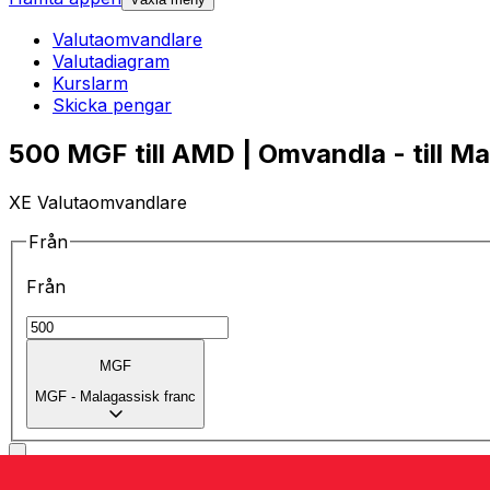
Valutaomvandlare
Valutadiagram
Kurslarm
Skicka pengar
500 MGF till AMD | Omvandla - till M
XE Valutaomvandlare
Från
Från
MGF
MGF
-
Malagassisk franc
till