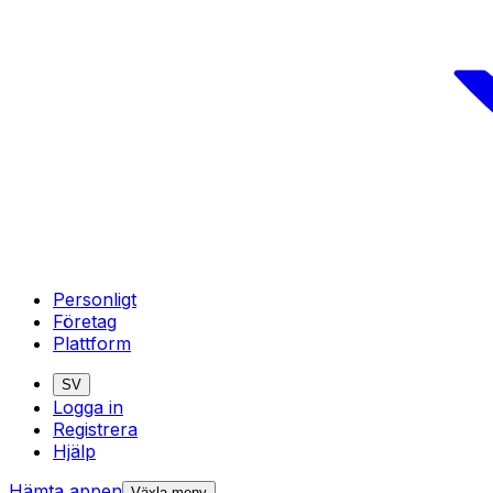
Personligt
Företag
Plattform
SV
Logga in
Registrera
Hjälp
Hämta appen
Växla meny