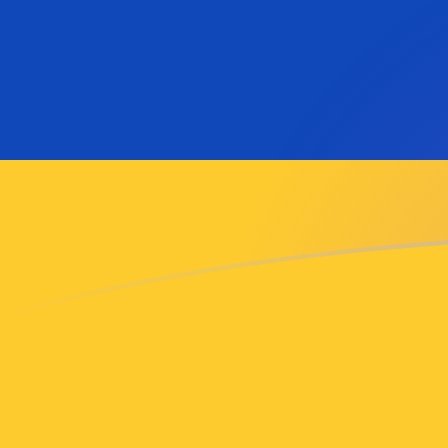
MGF till AMD valutakurser idag
Omvandla Malagassisk franc till Armenisk dram
Rate information of MGF/AMD currency pair
Malagassisk franc
MGF
Armenisk dram
AMD
1
MGF
0,0169855
AMD
5
MGF
0,0849276
AMD
10
MGF
0,169855
AMD
25
MGF
0,424638
AMD
50
MGF
0,849276
AMD
100
MGF
1,69855
AMD
500
MGF
8,49276
AMD
1 000
MGF
16,9855
AMD
5 000
MGF
84,9276
AMD
10 000
MGF
169,855
AMD