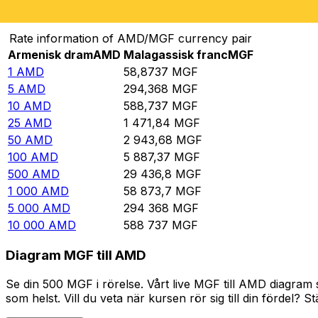
Omvandla Armenisk dram till Malagassisk franc
Rate information of AMD/MGF currency pair
Armenisk dram
AMD
Malagassisk franc
MGF
1
AMD
58,8737
MGF
5
AMD
294,368
MGF
10
AMD
588,737
MGF
25
AMD
1 471,84
MGF
50
AMD
2 943,68
MGF
100
AMD
5 887,37
MGF
500
AMD
29 436,8
MGF
1 000
AMD
58 873,7
MGF
5 000
AMD
294 368
MGF
10 000
AMD
588 737
MGF
Diagram MGF till AMD
Se din 500 MGF i rörelse. Vårt live MGF till AMD diagram
som helst. Vill du veta när kursen rör sig till din fördel? S