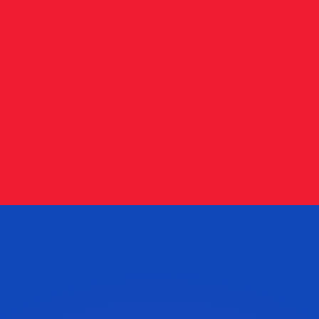
as kurser.
 görs endast i informationssyfte. Du kommer inte att få de