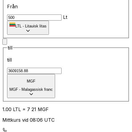
Från
Lt
LTL
-
Litauisk litas
till
till
MGF
MGF
-
Malagassisk franc
1.00
LTL
=
7
21
MGF
Mittkurs vid 08:06 UTC