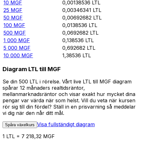
10
MGF
0,00138536
LTL
25
MGF
0,00346341
LTL
50
MGF
0,00692682
LTL
100
MGF
0,0138536
LTL
500
MGF
0,0692682
LTL
1 000
MGF
0,138536
LTL
5 000
MGF
0,692682
LTL
10 000
MGF
1,38536
LTL
Diagram LTL till MGF
Se din 500 LTL i rörelse. Vårt live LTL till MGF diagram
spårar 12 månaders realtidsräntor,
mellanmarknadsräntor och visar exakt hur mycket dina
pengar var värda när som helst. Vill du veta när kursen
rör sig till din fördel? Ställ in en prisvarning så meddelar
vi dig när den når ditt mål.
Visa fullständigt diagram
Spåra växelkurs
1 LTL = 7 218,32 MGF