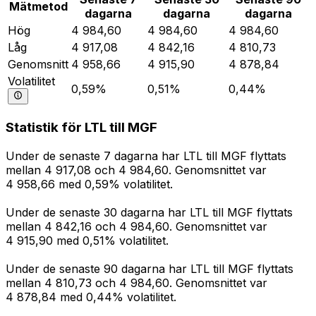
Mätmetod
dagarna
dagarna
dagarna
Hög
4 984,60
4 984,60
4 984,60
Låg
4 917,08
4 842,16
4 810,73
Genomsnitt
4 958,66
4 915,90
4 878,84
Volatilitet
0,59%
0,51%
0,44%
Statistik för LTL till MGF
Under de senaste 7 dagarna har LTL till MGF flyttats
mellan 4 917,08 och 4 984,60. Genomsnittet var
4 958,66 med 0,59% volatilitet.
Under de senaste 30 dagarna har LTL till MGF flyttats
mellan 4 842,16 och 4 984,60. Genomsnittet var
4 915,90 med 0,51% volatilitet.
Under de senaste 90 dagarna har LTL till MGF flyttats
mellan 4 810,73 och 4 984,60. Genomsnittet var
4 878,84 med 0,44% volatilitet.