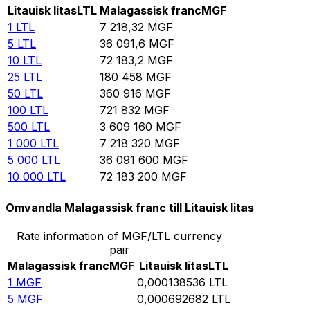
Litauisk litas
LTL
Malagassisk franc
MGF
1
LTL
7 218,32
MGF
5
LTL
36 091,6
MGF
10
LTL
72 183,2
MGF
25
LTL
180 458
MGF
50
LTL
360 916
MGF
100
LTL
721 832
MGF
500
LTL
3 609 160
MGF
1 000
LTL
7 218 320
MGF
5 000
LTL
36 091 600
MGF
10 000
LTL
72 183 200
MGF
Omvandla Malagassisk franc till Litauisk litas
Rate information of MGF/LTL currency
pair
Malagassisk franc
MGF
Litauisk litas
LTL
1
MGF
0,000138536
LTL
5
MGF
0,000692682
LTL