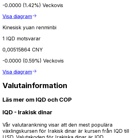
-0.0000 (1.42%)
Veckovis
Visa diagram
Kinesisk yuan renminbi
1 IQD motsvarar
0,00515864 CNY
-0.0000 (0.59%)
Veckovis
Visa diagram
Valutainformation
Läs mer om IQD och COP
IQD
-
Irakisk dinar
Vår valutarankning visar att den mest populära
växlingskursen för Irakisk dinar är kursen från IQD till
USD. Valutakoden för Irakiska dinar är IQD.