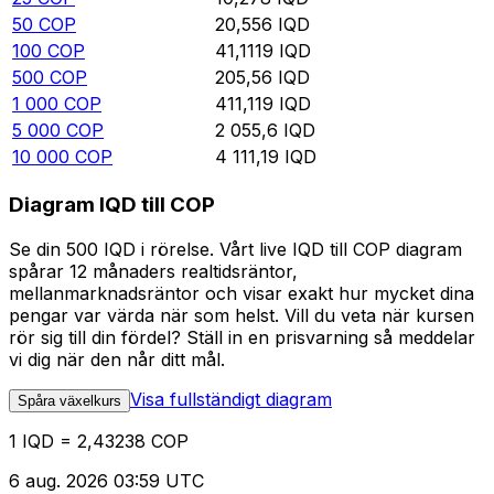
50
COP
20,556
IQD
100
COP
41,1119
IQD
500
COP
205,56
IQD
1 000
COP
411,119
IQD
5 000
COP
2 055,6
IQD
10 000
COP
4 111,19
IQD
Diagram IQD till COP
Se din 500 IQD i rörelse. Vårt live IQD till COP diagram
spårar 12 månaders realtidsräntor,
mellanmarknadsräntor och visar exakt hur mycket dina
pengar var värda när som helst. Vill du veta när kursen
rör sig till din fördel? Ställ in en prisvarning så meddelar
vi dig när den når ditt mål.
Visa fullständigt diagram
Spåra växelkurs
1 IQD = 2,43238 COP
6 aug. 2026 03:59 UTC