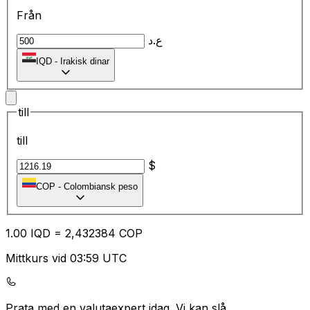
Från
ع.د
IQD
-
Irakisk dinar
till
till
$
COP
-
Colombiansk peso
1.00
IQD
=
2,
432384
COP
Mittkurs vid 03:59 UTC
Prata med en valutaexpert idag.
Vi kan slå