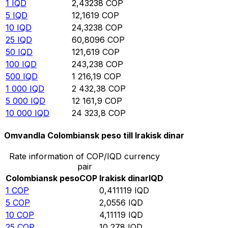
1
IQD
2,43238
COP
5
IQD
12,1619
COP
10
IQD
24,3238
COP
25
IQD
60,8096
COP
50
IQD
121,619
COP
100
IQD
243,238
COP
500
IQD
1 216,19
COP
1 000
IQD
2 432,38
COP
5 000
IQD
12 161,9
COP
10 000
IQD
24 323,8
COP
Omvandla Colombiansk peso till Irakisk dinar
Rate information of COP/IQD currency
pair
Colombiansk peso
COP
Irakisk dinar
IQD
1
COP
0,411119
IQD
5
COP
2,0556
IQD
10
COP
4,11119
IQD
25
COP
10,278
IQD