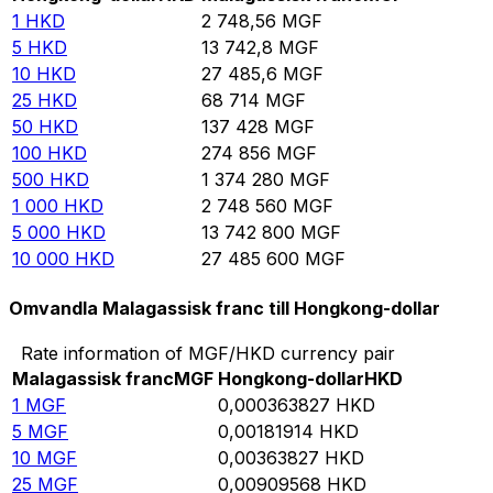
1
HKD
2 748,56
MGF
5
HKD
13 742,8
MGF
10
HKD
27 485,6
MGF
25
HKD
68 714
MGF
50
HKD
137 428
MGF
100
HKD
274 856
MGF
500
HKD
1 374 280
MGF
1 000
HKD
2 748 560
MGF
5 000
HKD
13 742 800
MGF
10 000
HKD
27 485 600
MGF
Omvandla Malagassisk franc till Hongkong-dollar
Rate information of MGF/HKD currency pair
Malagassisk franc
MGF
Hongkong-dollar
HKD
1
MGF
0,000363827
HKD
5
MGF
0,00181914
HKD
10
MGF
0,00363827
HKD
25
MGF
0,00909568
HKD