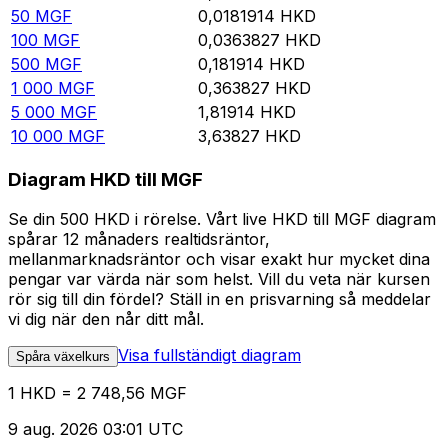
50
MGF
0,0181914
HKD
100
MGF
0,0363827
HKD
500
MGF
0,181914
HKD
1 000
MGF
0,363827
HKD
5 000
MGF
1,81914
HKD
10 000
MGF
3,63827
HKD
Diagram HKD till MGF
Se din 500 HKD i rörelse. Vårt live HKD till MGF diagram
spårar 12 månaders realtidsräntor,
mellanmarknadsräntor och visar exakt hur mycket dina
pengar var värda när som helst. Vill du veta när kursen
rör sig till din fördel? Ställ in en prisvarning så meddelar
vi dig när den når ditt mål.
Visa fullständigt diagram
Spåra växelkurs
1 HKD = 2 748,56 MGF
9 aug. 2026 03:01 UTC