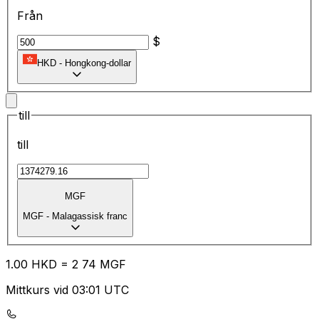
Från
$
HKD
-
Hongkong-dollar
till
till
MGF
MGF
-
Malagassisk franc
1.00
HKD
=
2
74
MGF
Mittkurs vid 03:01 UTC