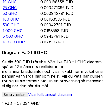
10
GHC
0,000188558
FJD
25
GHC
0,000471396
FJD
50
GHC
0,000942791
FJD
100
GHC
0,00188558
FJD
500
GHC
0,00942791
FJD
1 000
GHC
0,0188558
FJD
5 000
GHC
0,0942791
FJD
10 000
GHC
0,188558
FJD
Diagram FJD till GHC
Se din 500 FJD i rörelse. Vårt live FJD till GHC diagram
spårar 12 månaders realtidsräntor,
mellanmarknadsräntor och visar exakt hur mycket dina
pengar var värda när som helst. Vill du veta när kursen
rör sig till din fördel? Ställ in en prisvarning så meddelar
vi dig när den når ditt mål.
Visa fullständigt diagram
Spåra växelkurs
1 FJD = 53 034 GHC