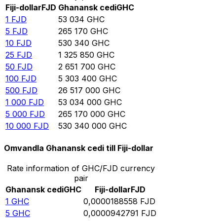
Fiji-dollar
FJD
Ghanansk cedi
GHC
1
FJD
53 034
GHC
5
FJD
265 170
GHC
10
FJD
530 340
GHC
25
FJD
1 325 850
GHC
50
FJD
2 651 700
GHC
100
FJD
5 303 400
GHC
500
FJD
26 517 000
GHC
1 000
FJD
53 034 000
GHC
5 000
FJD
265 170 000
GHC
10 000
FJD
530 340 000
GHC
Omvandla Ghanansk cedi till Fiji-dollar
Rate information of GHC/FJD currency
pair
Ghanansk cedi
GHC
Fiji-dollar
FJD
1
GHC
0,0000188558
FJD
5
GHC
0,0000942791
FJD