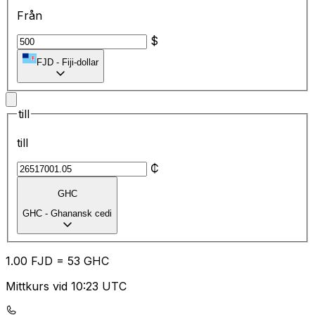
Från
$
FJD
-
Fiji-dollar
till
till
₵
GHC
GHC
-
Ghanansk cedi
1.00
FJD
=
53
GHC
Mittkurs vid 10:23 UTC