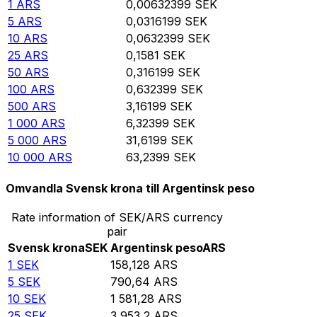
1
ARS
0,00632399
SEK
5
ARS
0,0316199
SEK
10
ARS
0,0632399
SEK
25
ARS
0,1581
SEK
50
ARS
0,316199
SEK
100
ARS
0,632399
SEK
500
ARS
3,16199
SEK
1 000
ARS
6,32399
SEK
5 000
ARS
31,6199
SEK
10 000
ARS
63,2399
SEK
Omvandla Svensk krona till Argentinsk peso
Rate information of SEK/ARS currency
pair
Svensk krona
SEK
Argentinsk peso
ARS
1
SEK
158,128
ARS
5
SEK
790,64
ARS
10
SEK
1 581,28
ARS
25
SEK
3 953,2
ARS