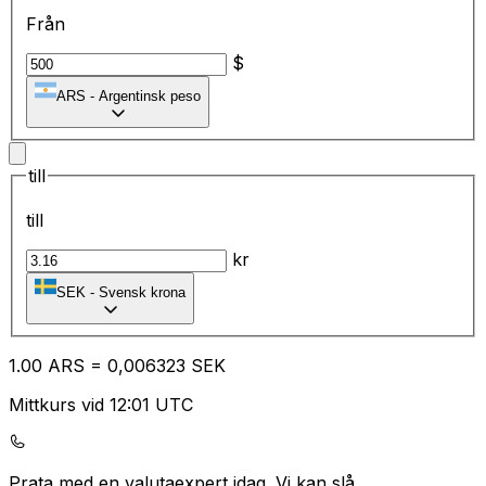
Från
$
ARS
-
Argentinsk peso
till
till
kr
SEK
-
Svensk krona
1.00
ARS
=
0,
006323
SEK
Mittkurs vid 12:01 UTC
Prata med en valutaexpert idag.
Vi kan slå