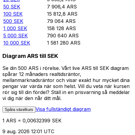
50
SEK
7 906,4
ARS
100
SEK
15 812,8
ARS
500
SEK
79 064
ARS
1 000
SEK
158 128
ARS
5 000
SEK
790 640
ARS
10 000
SEK
1 581 280
ARS
Diagram ARS till SEK
Se din 500 ARS i rörelse. Vårt live ARS till SEK diagram
spårar 12 månaders realtidsräntor,
mellanmarknadsräntor och visar exakt hur mycket dina
pengar var värda när som helst. Vill du veta när kursen
rör sig till din fördel? Ställ in en prisvarning så meddelar
vi dig när den når ditt mål.
Visa fullständigt diagram
Spåra växelkurs
1 ARS = 0,00632399 SEK
9 aug. 2026 12:01 UTC