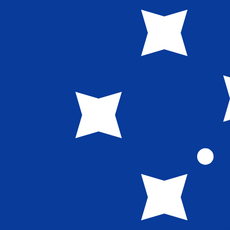
WS$
WST
-
Samoansk tala
1.00
AED
=
0,
737166
WST
Mittkurs vid 20:57 UTC
Skicka pengar
Prata med en valutaexpert idag.
Vi kan slå konkurrentern
Boka ett samtal
Vi använder mid-market-kursen för vår omvandlare. Det
Visste du att du kan skicka pengar utomlands med Xe?
Anmäl dig idag