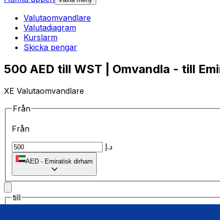
Valutaomvandlare
Valutadiagram
Kurslarm
Skicka pengar
500 AED till WST | Omvandla - till Emi
XE Valutaomvandlare
Från
Från
د.إ
AED
-
Emiratisk dirham
till
till