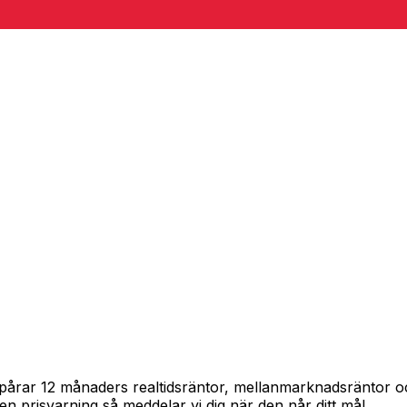
 spårar 12 månaders realtidsräntor, mellanmarknadsräntor 
in en prisvarning så meddelar vi dig när den når ditt mål.