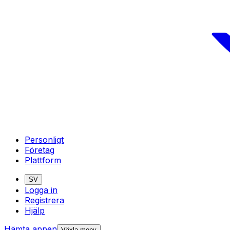
Personligt
Företag
Plattform
SV
Logga in
Registrera
Hjälp
Hämta appen
Växla meny