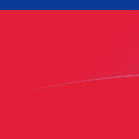
AED till WST valutakurser idag
Omvandla Emiratisk dirham till Samoansk tala
Rate information of AED/WST currency
pair
Emiratisk dirham
AED
Samoansk tala
WST
1
AED
0,737167
WST
5
AED
3,68583
WST
10
AED
7,37167
WST
25
AED
18,4292
WST
50
AED
36,8583
WST
100
AED
73,7167
WST
500
AED
368,583
WST
1 000
AED
737,167
WST
5 000
AED
3 685,83
WST
10 000
AED
7 371,67
WST