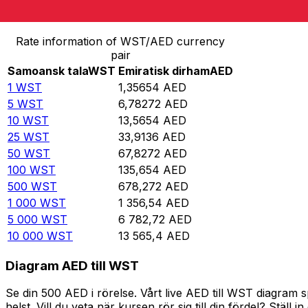
Omvandla Samoansk tala till Emiratisk dirham
Rate information of WST/AED currency
pair
Samoansk tala
WST
Emiratisk dirham
AED
1
WST
1,35654
AED
5
WST
6,78272
AED
10
WST
13,5654
AED
25
WST
33,9136
AED
50
WST
67,8272
AED
100
WST
135,654
AED
500
WST
678,272
AED
1 000
WST
1 356,54
AED
5 000
WST
6 782,72
AED
10 000
WST
13 565,4
AED
Diagram AED till WST
Se din 500 AED i rörelse. Vårt live AED till WST diagram
helst. Vill du veta när kursen rör sig till din fördel? Ställ 