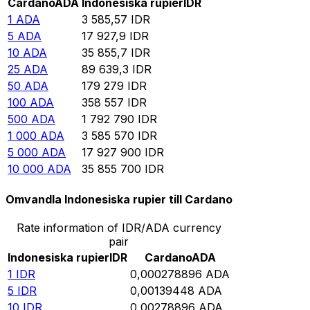
Cardano
ADA
Indonesiska rupier
IDR
1
ADA
3 585,57
IDR
5
ADA
17 927,9
IDR
10
ADA
35 855,7
IDR
25
ADA
89 639,3
IDR
50
ADA
179 279
IDR
100
ADA
358 557
IDR
500
ADA
1 792 790
IDR
1 000
ADA
3 585 570
IDR
5 000
ADA
17 927 900
IDR
10 000
ADA
35 855 700
IDR
Omvandla Indonesiska rupier till Cardano
Rate information of IDR/ADA currency
pair
Indonesiska rupier
IDR
Cardano
ADA
1
IDR
0,000278896
ADA
5
IDR
0,00139448
ADA
10
IDR
0,00278896
ADA