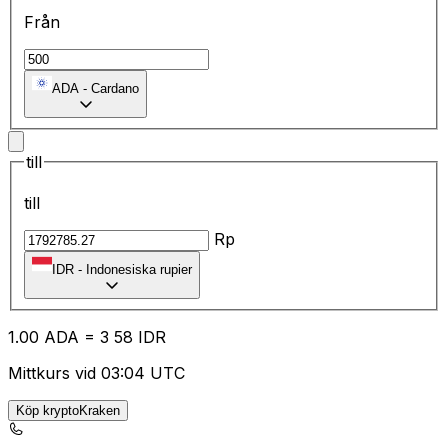
Från
ADA
-
Cardano
till
till
Rp
IDR
-
Indonesiska rupier
1.00
ADA
=
3
58
IDR
Mittkurs vid 03:04 UTC
Köp kryptoKraken