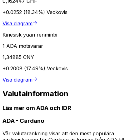
0,162447 CHF
+0.0252 (18.34%)
Veckovis
Visa diagram
Kinesisk yuan renminbi
1 ADA motsvarar
1,34885 CNY
+0.2008 (17.49%)
Veckovis
Visa diagram
Valutainformation
Läs mer om ADA och IDR
ADA
-
Cardano
Vår valutarankning visar att den mest populära
växlingskursen för Cardano är kursen från ADA till