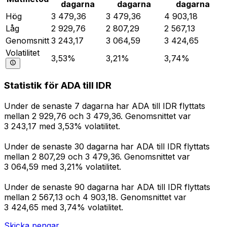
dagarna
dagarna
dagarna
Hög
3 479,36
3 479,36
4 903,18
Låg
2 929,76
2 807,29
2 567,13
Genomsnitt
3 243,17
3 064,59
3 424,65
Volatilitet
3,53%
3,21%
3,74%
Statistik för ADA till IDR
Under de senaste 7 dagarna har ADA till IDR flyttats
mellan 2 929,76 och 3 479,36. Genomsnittet var
3 243,17 med 3,53% volatilitet.
Under de senaste 30 dagarna har ADA till IDR flyttats
mellan 2 807,29 och 3 479,36. Genomsnittet var
3 064,59 med 3,21% volatilitet.
Under de senaste 90 dagarna har ADA till IDR flyttats
mellan 2 567,13 och 4 903,18. Genomsnittet var
3 424,65 med 3,74% volatilitet.
Skicka pengar