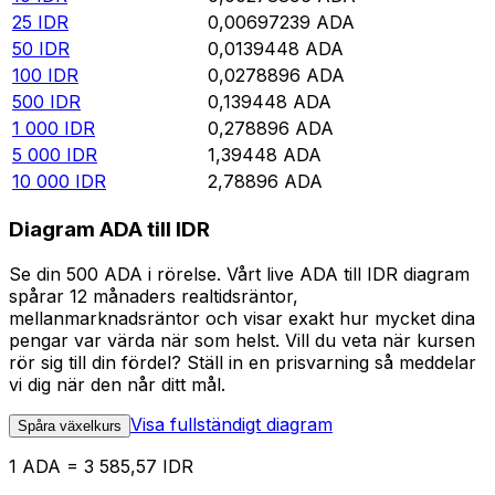
25
IDR
0,00697239
ADA
50
IDR
0,0139448
ADA
100
IDR
0,0278896
ADA
500
IDR
0,139448
ADA
1 000
IDR
0,278896
ADA
5 000
IDR
1,39448
ADA
10 000
IDR
2,78896
ADA
Diagram ADA till IDR
Se din 500 ADA i rörelse. Vårt live ADA till IDR diagram
spårar 12 månaders realtidsräntor,
mellanmarknadsräntor och visar exakt hur mycket dina
pengar var värda när som helst. Vill du veta när kursen
rör sig till din fördel? Ställ in en prisvarning så meddelar
vi dig när den når ditt mål.
Visa fullständigt diagram
Spåra växelkurs
1 ADA = 3 585,57 IDR