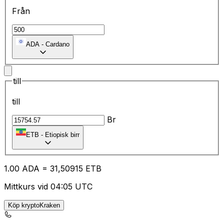
Från
ADA
-
Cardano
till
till
Br
ETB
-
Etiopisk birr
1.00
ADA
=
31
,50915
ETB
Mittkurs vid 04:05 UTC
Köp kryptoKraken