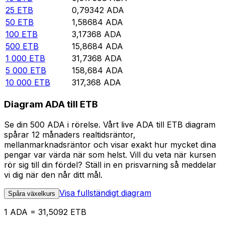
25
ETB
0,79342
ADA
50
ETB
1,58684
ADA
100
ETB
3,17368
ADA
500
ETB
15,8684
ADA
1 000
ETB
31,7368
ADA
5 000
ETB
158,684
ADA
10 000
ETB
317,368
ADA
Diagram ADA till ETB
Se din 500 ADA i rörelse. Vårt live ADA till ETB diagram
spårar 12 månaders realtidsräntor,
mellanmarknadsräntor och visar exakt hur mycket dina
pengar var värda när som helst. Vill du veta när kursen
rör sig till din fördel? Ställ in en prisvarning så meddelar
vi dig när den når ditt mål.
Visa fullständigt diagram
Spåra växelkurs
1 ADA = 31,5092 ETB