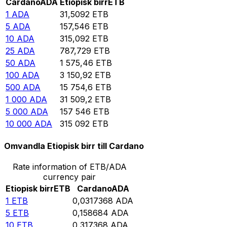
Cardano
ADA
Etiopisk birr
ETB
1
ADA
31,5092
ETB
5
ADA
157,546
ETB
10
ADA
315,092
ETB
25
ADA
787,729
ETB
50
ADA
1 575,46
ETB
100
ADA
3 150,92
ETB
500
ADA
15 754,6
ETB
1 000
ADA
31 509,2
ETB
5 000
ADA
157 546
ETB
10 000
ADA
315 092
ETB
Omvandla Etiopisk birr till Cardano
Rate information of ETB/ADA
currency pair
Etiopisk birr
ETB
Cardano
ADA
1
ETB
0,0317368
ADA
5
ETB
0,158684
ADA
10
ETB
0,317368
ADA