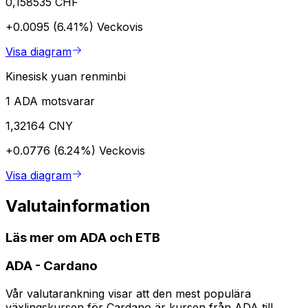
0,158535 CHF
+0.0095 (6.41%)
Veckovis
Visa diagram
Kinesisk yuan renminbi
1 ADA motsvarar
1,32164 CNY
+0.0776 (6.24%)
Veckovis
Visa diagram
Valutainformation
Läs mer om ADA och ETB
ADA
-
Cardano
Vår valutarankning visar att den mest populära
växlingskursen för Cardano är kursen från ADA till