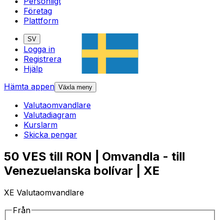
Personligt
Företag
Plattform
SV
Logga in
Registrera
Hjälp
Hämta appen
Växla meny
Valutaomvandlare
Valutadiagram
Kurslarm
Skicka pengar
50 VES till RON | Omvandla - till
Venezuelanska bolívar | XE
XE Valutaomvandlare
Från