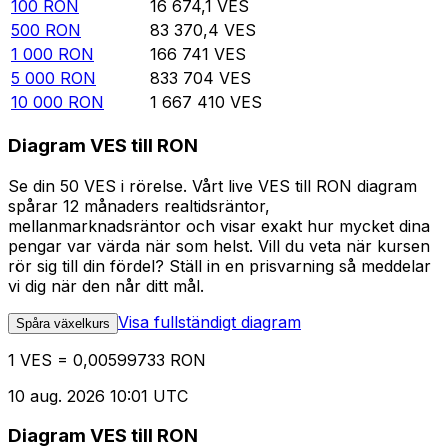
100
RON
16 674,1
VES
500
RON
83 370,4
VES
1 000
RON
166 741
VES
5 000
RON
833 704
VES
10 000
RON
1 667 410
VES
Diagram VES till RON
Se din 50 VES i rörelse. Vårt live VES till RON diagram
spårar 12 månaders realtidsräntor,
mellanmarknadsräntor och visar exakt hur mycket dina
pengar var värda när som helst. Vill du veta när kursen
rör sig till din fördel? Ställ in en prisvarning så meddelar
vi dig när den når ditt mål.
Visa fullständigt diagram
Spåra växelkurs
1 VES = 0,00599733 RON
10 aug. 2026 10:01 UTC
Diagram VES till RON