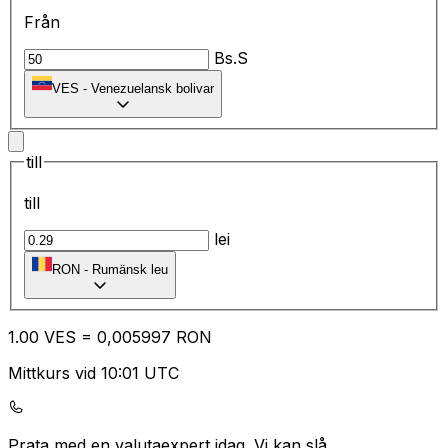
Från
Bs.S
VES
-
Venezuelansk bolivar
till
till
lei
RON
-
Rumänsk leu
1.00
VES
=
0,
005997
RON
Mittkurs vid 10:01 UTC
Prata med en valutaexpert idag.
Vi kan slå