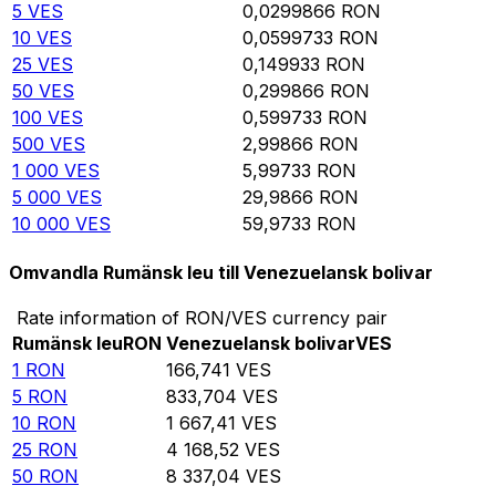
5
VES
0,0299866
RON
10
VES
0,0599733
RON
25
VES
0,149933
RON
50
VES
0,299866
RON
100
VES
0,599733
RON
500
VES
2,99866
RON
1 000
VES
5,99733
RON
5 000
VES
29,9866
RON
10 000
VES
59,9733
RON
Omvandla Rumänsk leu till Venezuelansk bolivar
Rate information of RON/VES currency pair
Rumänsk leu
RON
Venezuelansk bolivar
VES
1
RON
166,741
VES
5
RON
833,704
VES
10
RON
1 667,41
VES
25
RON
4 168,52
VES
50
RON
8 337,04
VES