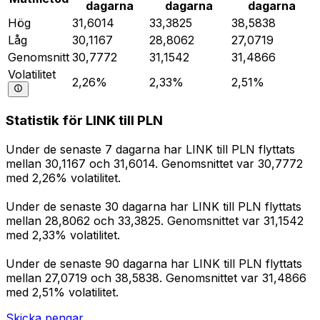
dagarna
dagarna
dagarna
Hög
31,6014
33,3825
38,5838
Låg
30,1167
28,8062
27,0719
Genomsnitt
30,7772
31,1542
31,4866
Volatilitet
2,26%
2,33%
2,51%
Statistik för LINK till PLN
Under de senaste 7 dagarna har LINK till PLN flyttats
mellan 30,1167 och 31,6014. Genomsnittet var 30,7772
med 2,26% volatilitet.
Under de senaste 30 dagarna har LINK till PLN flyttats
mellan 28,8062 och 33,3825. Genomsnittet var 31,1542
med 2,33% volatilitet.
Under de senaste 90 dagarna har LINK till PLN flyttats
mellan 27,0719 och 38,5838. Genomsnittet var 31,4866
med 2,51% volatilitet.
Skicka pengar