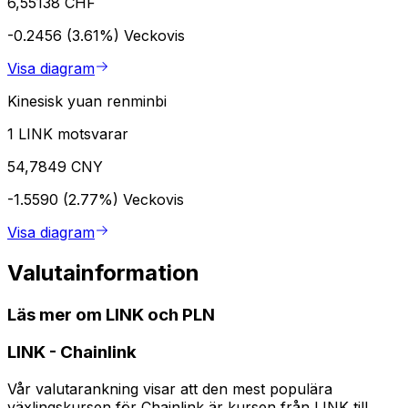
6,55138 CHF
-0.2456 (3.61%)
Veckovis
Visa diagram
Kinesisk yuan renminbi
1 LINK motsvarar
54,7849 CNY
-1.5590 (2.77%)
Veckovis
Visa diagram
Valutainformation
Läs mer om LINK och PLN
LINK
-
Chainlink
Vår valutarankning visar att den mest populära
växlingskursen för Chainlink är kursen från LINK till