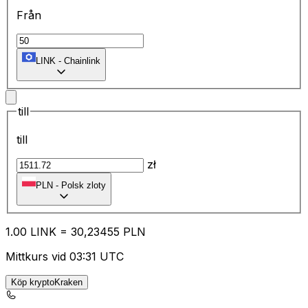
Från
LINK
-
Chainlink
till
till
zł
PLN
-
Polsk zloty
1.00
LINK
=
30
,23455
PLN
Mittkurs vid 03:31 UTC
Köp kryptoKraken