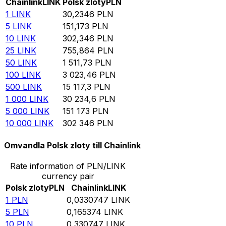
Chainlink
LINK
Polsk zloty
PLN
1
LINK
30,2346
PLN
5
LINK
151,173
PLN
10
LINK
302,346
PLN
25
LINK
755,864
PLN
50
LINK
1 511,73
PLN
100
LINK
3 023,46
PLN
500
LINK
15 117,3
PLN
1 000
LINK
30 234,6
PLN
5 000
LINK
151 173
PLN
10 000
LINK
302 346
PLN
Omvandla Polsk zloty till Chainlink
Rate information of PLN/LINK
currency pair
Polsk zloty
PLN
Chainlink
LINK
1
PLN
0,0330747
LINK
5
PLN
0,165374
LINK
10
PLN
0,330747
LINK