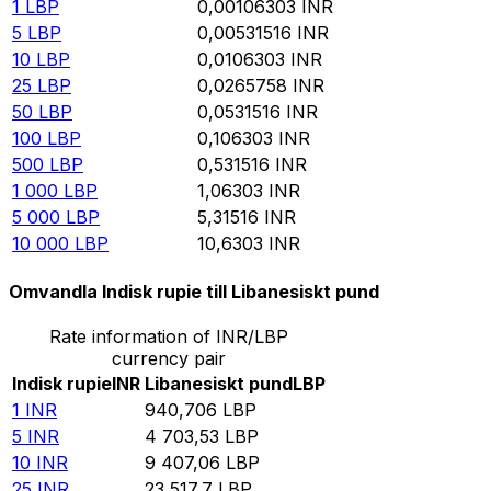
1
LBP
0,00106303
INR
5
LBP
0,00531516
INR
10
LBP
0,0106303
INR
25
LBP
0,0265758
INR
50
LBP
0,0531516
INR
100
LBP
0,106303
INR
500
LBP
0,531516
INR
1 000
LBP
1,06303
INR
5 000
LBP
5,31516
INR
10 000
LBP
10,6303
INR
Omvandla Indisk rupie till Libanesiskt pund
Rate information of INR/LBP
currency pair
Indisk rupie
INR
Libanesiskt pund
LBP
1
INR
940,706
LBP
5
INR
4 703,53
LBP
10
INR
9 407,06
LBP
25
INR
23 517,7
LBP