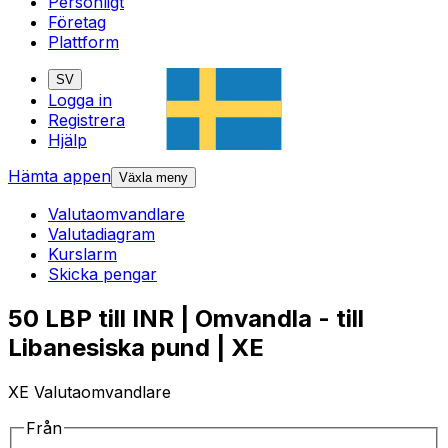
Personligt
Företag
Plattform
SV
Logga in
Registrera
Hjälp
Hämta appen
Växla meny
Valutaomvandlare
Valutadiagram
Kurslarm
Skicka pengar
50 LBP till INR | Omvandla - till
Libanesiska pund | XE
XE Valutaomvandlare
Från