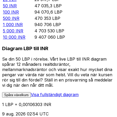
50
INR
47 035,3
LBP
100
INR
94 070,6
LBP
500
INR
470 353
LBP
1 000
INR
940 706
LBP
5 000
INR
4 703 530
LBP
10 000
INR
9 407 060
LBP
Diagram LBP till INR
Se din 50 LBP i rörelse. Vårt live LBP till INR diagram
spårar 12 månaders realtidsräntor,
mellanmarknadsräntor och visar exakt hur mycket dina
pengar var värda när som helst. Vill du veta när kursen
rör sig till din fördel? Ställ in en prisvarning så meddelar
vi dig när den når ditt mål.
Visa fullständigt diagram
Spåra växelkurs
1 LBP = 0,00106303 INR
9 aug. 2026 02:54 UTC