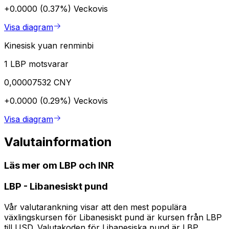
+0.0000 (0.37%)
Veckovis
Visa diagram
Kinesisk yuan renminbi
1 LBP motsvarar
0,00007532 CNY
+0.0000 (0.29%)
Veckovis
Visa diagram
Valutainformation
Läs mer om LBP och INR
LBP
-
Libanesiskt pund
Vår valutarankning visar att den mest populära
växlingskursen för Libanesiskt pund är kursen från LBP
till USD. Valutakoden för Libanesiska pund är LBP.