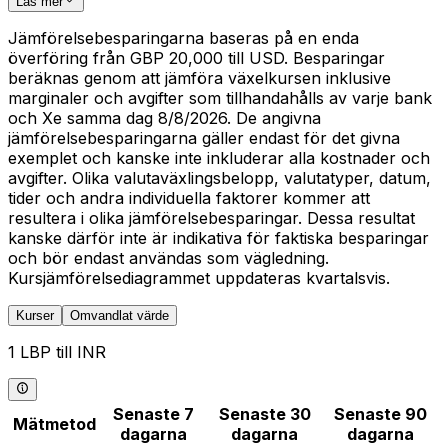
Läs mer
Jämförelsebesparingarna baseras på en enda
överföring från GBP 20,000 till USD. Besparingar
beräknas genom att jämföra växelkursen inklusive
marginaler och avgifter som tillhandahålls av varje bank
och Xe samma dag 8/8/2026. De angivna
jämförelsebesparingarna gäller endast för det givna
exemplet och kanske inte inkluderar alla kostnader och
avgifter. Olika valutaväxlingsbelopp, valutatyper, datum,
tider och andra individuella faktorer kommer att
resultera i olika jämförelsebesparingar. Dessa resultat
kanske därför inte är indikativa för faktiska besparingar
och bör endast användas som vägledning.
Kursjämförelsediagrammet uppdateras kvartalsvis.
Kurser
Omvandlat värde
1 LBP till INR
Senaste 7
Senaste 30
Senaste 90
Mätmetod
dagarna
dagarna
dagarna