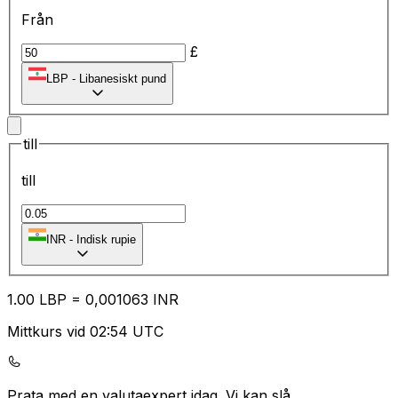
Från
£
LBP
-
Libanesiskt pund
till
till
₹
INR
-
Indisk rupie
1.00
LBP
=
0,
001063
INR
Mittkurs vid 02:54 UTC
Prata med en valutaexpert idag.
Vi kan slå