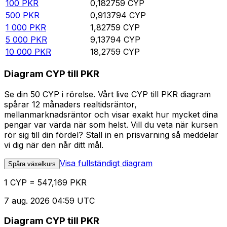
100
PKR
0,182759
CYP
500
PKR
0,913794
CYP
1 000
PKR
1,82759
CYP
5 000
PKR
9,13794
CYP
10 000
PKR
18,2759
CYP
Diagram CYP till PKR
Se din 50 CYP i rörelse. Vårt live CYP till PKR diagram
spårar 12 månaders realtidsräntor,
mellanmarknadsräntor och visar exakt hur mycket dina
pengar var värda när som helst. Vill du veta när kursen
rör sig till din fördel? Ställ in en prisvarning så meddelar
vi dig när den når ditt mål.
Visa fullständigt diagram
Spåra växelkurs
1 CYP = 547,169 PKR
7 aug. 2026 04:59 UTC
Diagram CYP till PKR