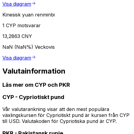
Visa diagram
Kinesisk yuan renminbi
1 CYP motsvarar
13,2863 CNY
NaN (NaN%)
Veckovis
Visa diagram
Valutainformation
Läs mer om CYP och PKR
CYP
-
Cypriotiskt pund
Vår valutarankning visar att den mest populära
växlingskursen för Cypriotiskt pund är kursen från CYP
till USD. Valutakoden för Cypriotiska pund är CYP.
PKR
-
Pakistansk rupie