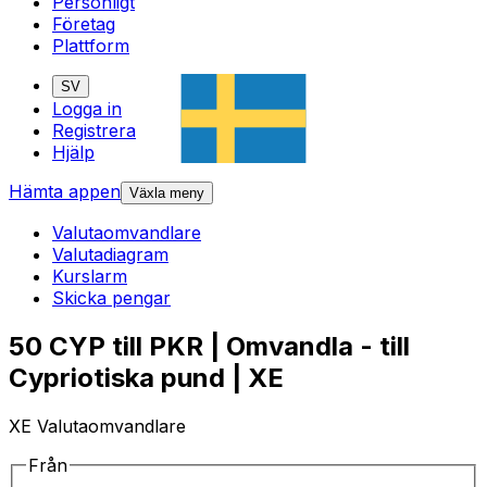
Personligt
Företag
Plattform
SV
Logga in
Registrera
Hjälp
Hämta appen
Växla meny
Valutaomvandlare
Valutadiagram
Kurslarm
Skicka pengar
50 CYP till PKR | Omvandla - till
Cypriotiska pund | XE
XE Valutaomvandlare
Från