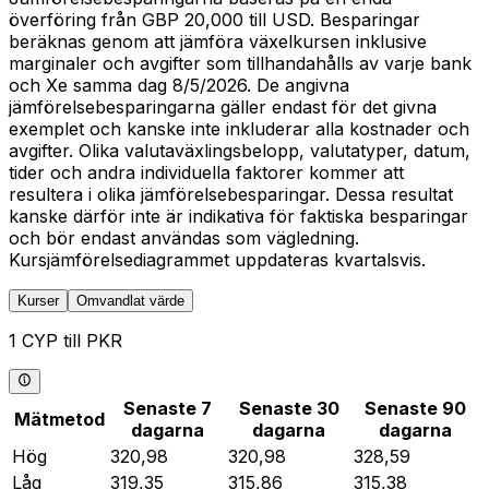
överföring från GBP 20,000 till USD. Besparingar
beräknas genom att jämföra växelkursen inklusive
marginaler och avgifter som tillhandahålls av varje bank
och Xe samma dag 8/5/2026. De angivna
jämförelsebesparingarna gäller endast för det givna
exemplet och kanske inte inkluderar alla kostnader och
avgifter. Olika valutaväxlingsbelopp, valutatyper, datum,
tider och andra individuella faktorer kommer att
resultera i olika jämförelsebesparingar. Dessa resultat
kanske därför inte är indikativa för faktiska besparingar
och bör endast användas som vägledning.
Kursjämförelsediagrammet uppdateras kvartalsvis.
Kurser
Omvandlat värde
1 CYP till PKR
Senaste 7
Senaste 30
Senaste 90
Mätmetod
dagarna
dagarna
dagarna
Hög
320,98
320,98
328,59
Låg
319,35
315,86
315,38