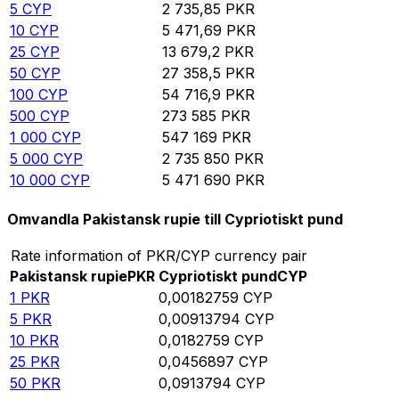
5
CYP
2 735,85
PKR
10
CYP
5 471,69
PKR
25
CYP
13 679,2
PKR
50
CYP
27 358,5
PKR
100
CYP
54 716,9
PKR
500
CYP
273 585
PKR
1 000
CYP
547 169
PKR
5 000
CYP
2 735 850
PKR
10 000
CYP
5 471 690
PKR
Omvandla Pakistansk rupie till Cypriotiskt pund
Rate information of PKR/CYP currency pair
Pakistansk rupie
PKR
Cypriotiskt pund
CYP
1
PKR
0,00182759
CYP
5
PKR
0,00913794
CYP
10
PKR
0,0182759
CYP
25
PKR
0,0456897
CYP
50
PKR
0,0913794
CYP