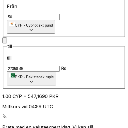
Från
CYP
-
Cypriotiskt pund
till
till
₨
PKR
-
Pakistansk rupie
1.00
CYP
=
54
7,1690
PKR
Mittkurs vid 04:59 UTC
Prata med en valutaexpert idag.
Vi kan slå