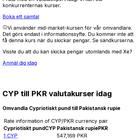
konkurrenternas kurser.
Boka ett samtal
Vi använder mid-market-kursen för vår omvandlare.
Det görs endast i informationssyfte. Du kommer inte att
få denna kurs när du skickar pengar.
Se sändkurserna.
Visste du att du kan skicka pengar utomlands med Xe?
Anmäl dig idag
CYP till PKR valutakurser idag
Omvandla Cypriotiskt pund till Pakistansk rupie
Rate information of CYP/PKR currency pair
Cypriotiskt pund
CYP
Pakistansk rupie
PKR
1
CYP
547,169
PKR