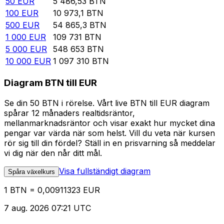
50
EUR
5 486,53
BTN
100
EUR
10 973,1
BTN
500
EUR
54 865,3
BTN
1 000
EUR
109 731
BTN
5 000
EUR
548 653
BTN
10 000
EUR
1 097 310
BTN
Diagram BTN till EUR
Se din 50 BTN i rörelse. Vårt live BTN till EUR diagram
spårar 12 månaders realtidsräntor,
mellanmarknadsräntor och visar exakt hur mycket dina
pengar var värda när som helst. Vill du veta när kursen
rör sig till din fördel? Ställ in en prisvarning så meddelar
vi dig när den når ditt mål.
Visa fullständigt diagram
Spåra växelkurs
1 BTN = 0,00911323 EUR
7 aug. 2026 07:21 UTC