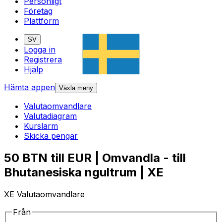
Personligt
Företag
Plattform
SV
Logga in
Registrera
Hjälp
Hämta appen
Växla meny
Valutaomvandlare
Valutadiagram
Kurslarm
Skicka pengar
50 BTN till EUR | Omvandla - till
Bhutanesiska ngultrum | XE
XE Valutaomvandlare
Från