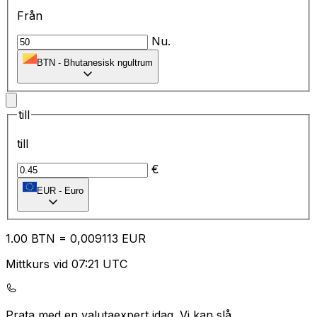
Från
Nu.
BTN
-
Bhutanesisk ngultrum
till
till
€
EUR
-
Euro
1.00
BTN
=
0,
009113
EUR
Mittkurs vid 07:21 UTC
Prata med en valutaexpert idag.
Vi kan slå