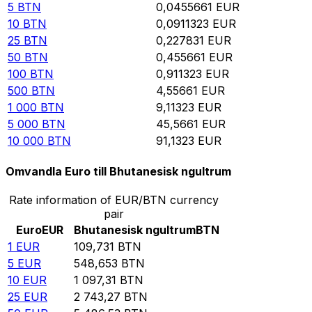
5
BTN
0,0455661
EUR
10
BTN
0,0911323
EUR
25
BTN
0,227831
EUR
50
BTN
0,455661
EUR
100
BTN
0,911323
EUR
500
BTN
4,55661
EUR
1 000
BTN
9,11323
EUR
5 000
BTN
45,5661
EUR
10 000
BTN
91,1323
EUR
Omvandla Euro till Bhutanesisk ngultrum
Rate information of EUR/BTN currency
pair
Euro
EUR
Bhutanesisk ngultrum
BTN
1
EUR
109,731
BTN
5
EUR
548,653
BTN
10
EUR
1 097,31
BTN
25
EUR
2 743,27
BTN