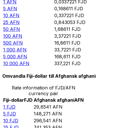
1
AFN
0,0337221
FJD
5
AFN
0,168611
FJD
10
AFN
0,337221
FJD
25
AFN
0,843053
FJD
50
AFN
1,68611
FJD
100
AFN
3,37221
FJD
500
AFN
16,8611
FJD
1 000
AFN
33,7221
FJD
5 000
AFN
168,611
FJD
10 000
AFN
337,221
FJD
Omvandla Fiji-dollar till Afghansk afghani
Rate information of FJD/AFN
currency pair
Fiji-dollar
FJD
Afghansk afghani
AFN
1
FJD
29,6541
AFN
5
FJD
148,271
AFN
10
FJD
296,541
AFN
25
FJD
741,353
AFN