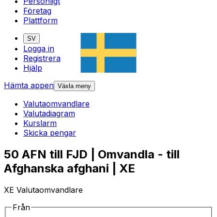
Personligt
Företag
Plattform
SV
Logga in
Registrera
Hjälp
Hämta appen
Växla meny
Valutaomvandlare
Valutadiagram
Kurslarm
Skicka pengar
50 AFN till FJD | Omvandla - till
Afghanska afghani | XE
XE Valutaomvandlare
Från