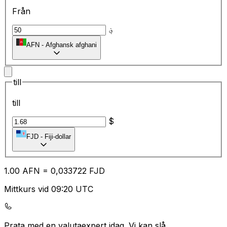
Från
؋
AFN
-
Afghansk afghani
till
till
$
FJD
-
Fiji-dollar
1.00
AFN
=
0,
033722
FJD
Mittkurs vid 09:20 UTC
Prata med en valutaexpert idag.
Vi kan slå