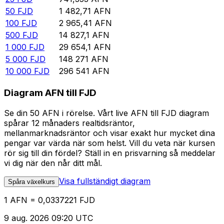
50
FJD
1 482,71
AFN
100
FJD
2 965,41
AFN
500
FJD
14 827,1
AFN
1 000
FJD
29 654,1
AFN
5 000
FJD
148 271
AFN
10 000
FJD
296 541
AFN
Diagram AFN till FJD
Se din 50 AFN i rörelse. Vårt live AFN till FJD diagram
spårar 12 månaders realtidsräntor,
mellanmarknadsräntor och visar exakt hur mycket dina
pengar var värda när som helst. Vill du veta när kursen
rör sig till din fördel? Ställ in en prisvarning så meddelar
vi dig när den når ditt mål.
Visa fullständigt diagram
Spåra växelkurs
1 AFN = 0,0337221 FJD
9 aug. 2026 09:20 UTC