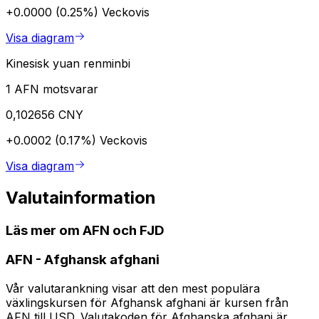
+0.0000 (0.25%)
Veckovis
Visa diagram
Kinesisk yuan renminbi
1 AFN motsvarar
0,102656 CNY
+0.0002 (0.17%)
Veckovis
Visa diagram
Valutainformation
Läs mer om AFN och FJD
AFN
-
Afghansk afghani
Vår valutarankning visar att den mest populära
växlingskursen för Afghansk afghani är kursen från
AFN till USD. Valutakoden för Afghanska afghani är