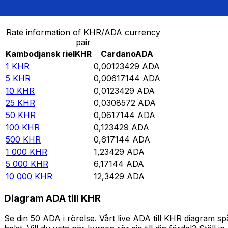
Omvandla Kambodjansk riel till Cardano
Rate information of KHR/ADA currency
pair
Kambodjansk riel
KHR
Cardano
ADA
1
KHR
0,00123429
ADA
5
KHR
0,00617144
ADA
10
KHR
0,0123429
ADA
25
KHR
0,0308572
ADA
50
KHR
0,0617144
ADA
100
KHR
0,123429
ADA
500
KHR
0,617144
ADA
1 000
KHR
1,23429
ADA
5 000
KHR
6,17144
ADA
10 000
KHR
12,3429
ADA
Diagram ADA till KHR
Se din 50 ADA i rörelse. Vårt live ADA till KHR diagram 