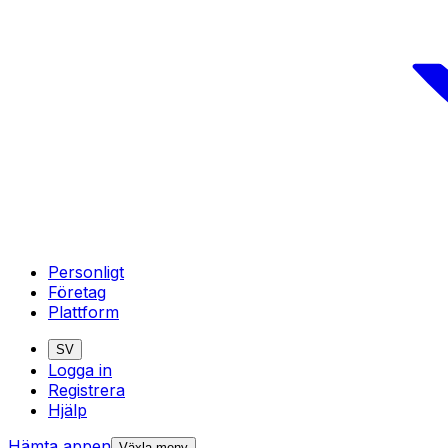
Personligt
Företag
Plattform
SV
Logga in
Registrera
Hjälp
Hämta appen
Växla meny