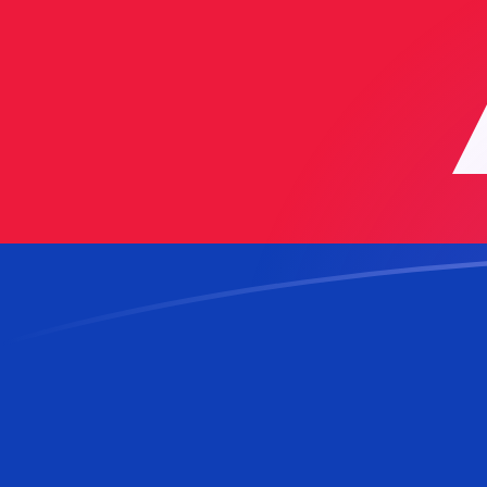
ADA till KHR valutakurser idag
Omvandla Cardano till Kambodjansk riel
Rate information of ADA/KHR
currency pair
Cardano
ADA
Kambodjansk riel
KHR
1
ADA
810,183
KHR
5
ADA
4 050,92
KHR
10
ADA
8 101,83
KHR
25
ADA
20 254,6
KHR
50
ADA
40 509,2
KHR
100
ADA
81 018,3
KHR
500
ADA
405 092
KHR
1 000
ADA
810 183
KHR
5 000
ADA
4 050 920
KHR
10 000
ADA
8 101 830
KHR