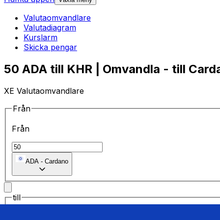
Valutaomvandlare
Valutadiagram
Kurslarm
Skicka pengar
50 ADA till KHR | Omvandla - till Card
XE Valutaomvandlare
Från
Från
ADA
-
Cardano
till
till