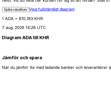
helst. Vill du veta när kursen rör sig till din fördel? Ställ 
Visa fullständigt diagram
Spåra växelkurs
1 ADA = 810,183 KHR
7 aug. 2026 14:26 UTC
Diagram ADA till KHR
Jämför och spara
När du jämför Xe med ledande banker och leverantörer är 