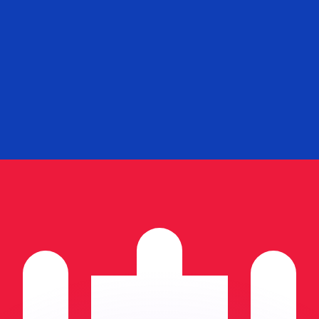
as kurser.
 görs endast i informationssyfte. Du kommer inte att få de