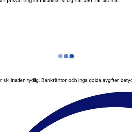
in en prisvarning så meddelar vi dig när den når ditt mål.
skillnaden tydlig. Bankräntor och inga dolda avgifter bety