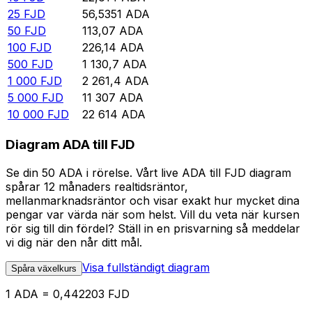
25
FJD
56,5351
ADA
50
FJD
113,07
ADA
100
FJD
226,14
ADA
500
FJD
1 130,7
ADA
1 000
FJD
2 261,4
ADA
5 000
FJD
11 307
ADA
10 000
FJD
22 614
ADA
Diagram ADA till FJD
Se din 50 ADA i rörelse. Vårt live ADA till FJD diagram
spårar 12 månaders realtidsräntor,
mellanmarknadsräntor och visar exakt hur mycket dina
pengar var värda när som helst. Vill du veta när kursen
rör sig till din fördel? Ställ in en prisvarning så meddelar
vi dig när den når ditt mål.
Visa fullständigt diagram
Spåra växelkurs
1 ADA = 0,442203 FJD