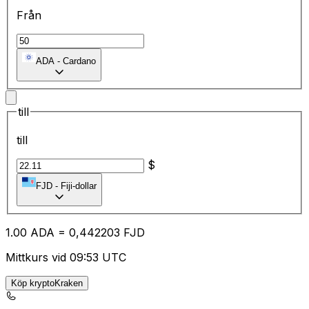
Från
ADA
-
Cardano
till
till
$
FJD
-
Fiji-dollar
1.00
ADA
=
0,
442203
FJD
Mittkurs vid 09:53 UTC
Köp kryptoKraken