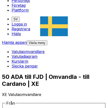
Personligt
Företag
Plattform
SV
Logga in
Registrera
Hjälp
Hämta appen
Växla meny
Valutaomvandlare
Valutadiagram
Kurslarm
Skicka pengar
50 ADA till FJD | Omvandla - till
Cardano | XE
XE Valutaomvandlare
Från