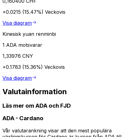
0,160400 CHF
+0.0215 (15.47%)
Veckovis
Visa diagram
Kinesisk yuan renminbi
1 ADA motsvarar
1,33976 CNY
+0.1783 (15.36%)
Veckovis
Visa diagram
Valutainformation
Läs mer om ADA och FJD
ADA
-
Cardano
Vår valutarankning visar att den mest populära
växlingskursen för Cardano är kursen från ADA till