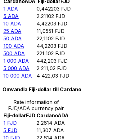
Cardano
ADA
Fiji-dollar
FJD
1
ADA
0,442203
FJD
5
ADA
2,21102
FJD
10
ADA
4,42203
FJD
25
ADA
11,0551
FJD
50
ADA
22,1102
FJD
100
ADA
44,2203
FJD
500
ADA
221,102
FJD
1 000
ADA
442,203
FJD
5 000
ADA
2 211,02
FJD
10 000
ADA
4 422,03
FJD
Omvandla Fiji-dollar till Cardano
Rate information of
FJD/ADA currency pair
Fiji-dollar
FJD
Cardano
ADA
1
FJD
2,2614
ADA
5
FJD
11,307
ADA
10
FJD
22,614
ADA