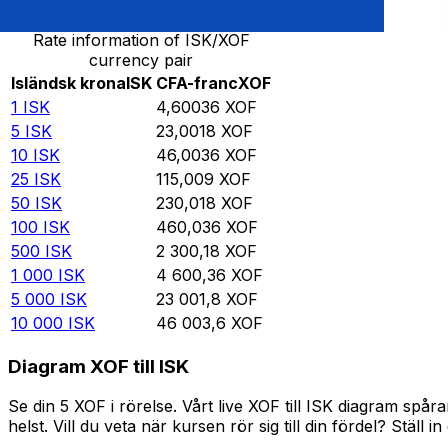
Rate information of ISK/XOF
currency pair
Isländsk krona
ISK
CFA-franc
XOF
1
ISK
4,60036
XOF
5
ISK
23,0018
XOF
10
ISK
46,0036
XOF
25
ISK
115,009
XOF
50
ISK
230,018
XOF
100
ISK
460,036
XOF
500
ISK
2 300,18
XOF
1 000
ISK
4 600,36
XOF
5 000
ISK
23 001,8
XOF
10 000
ISK
46 003,6
XOF
Diagram XOF till ISK
Se din 5 XOF i rörelse. Vårt live XOF till ISK diagram sp
helst. Vill du veta när kursen rör sig till din fördel? Ställ 