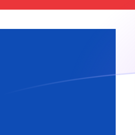
XOF till ISK valutakurser idag
Omvandla CFA-franc till Isländsk krona
Rate information of XOF/ISK
currency pair
CFA-franc
XOF
Isländsk krona
ISK
1
XOF
0,217374
ISK
5
XOF
1,08687
ISK
10
XOF
2,17374
ISK
25
XOF
5,43435
ISK
50
XOF
10,8687
ISK
100
XOF
21,7374
ISK
500
XOF
108,687
ISK
1 000
XOF
217,374
ISK
5 000
XOF
1 086,87
ISK
10 000
XOF
2 173,74
ISK
Omvandla Isländsk krona till CFA-franc