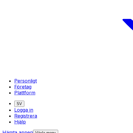
Personligt
Företag
Plattform
SV
Logga in
Registrera
Hjälp
Hämta appen
Växla meny