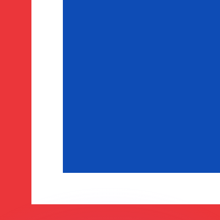
as kurser.
 görs endast i informationssyfte. Du kommer inte att få de