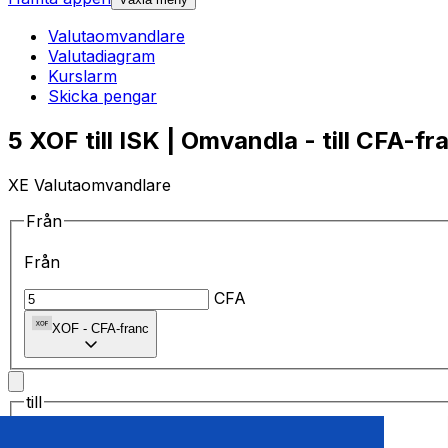
Valutaomvandlare
Valutadiagram
Kurslarm
Skicka pengar
5 XOF till ISK | Omvandla - till CFA-fr
XE Valutaomvandlare
Från
Från
CFA
XOF
-
CFA-franc
till
till