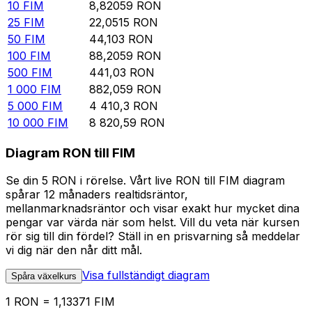
10
FIM
8,82059
RON
25
FIM
22,0515
RON
50
FIM
44,103
RON
100
FIM
88,2059
RON
500
FIM
441,03
RON
1 000
FIM
882,059
RON
5 000
FIM
4 410,3
RON
10 000
FIM
8 820,59
RON
Diagram RON till FIM
Se din 5 RON i rörelse. Vårt live RON till FIM diagram
spårar 12 månaders realtidsräntor,
mellanmarknadsräntor och visar exakt hur mycket dina
pengar var värda när som helst. Vill du veta när kursen
rör sig till din fördel? Ställ in en prisvarning så meddelar
vi dig när den når ditt mål.
Visa fullständigt diagram
Spåra växelkurs
1 RON = 1,13371 FIM