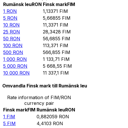
Rumänsk leu
RON
Finsk mark
FIM
1
RON
1,13371
FIM
5
RON
5,66855
FIM
10
RON
11,3371
FIM
25
RON
28,3428
FIM
50
RON
56,6855
FIM
100
RON
113,371
FIM
500
RON
566,855
FIM
1 000
RON
1 133,71
FIM
5 000
RON
5 668,55
FIM
10 000
RON
11 337,1
FIM
Omvandla Finsk mark till Rumänsk leu
Rate information of FIM/RON
currency pair
Finsk mark
FIM
Rumänsk leu
RON
1
FIM
0,882059
RON
5
FIM
4,4103
RON