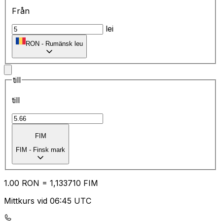
Från
lei
RON
-
Rumänsk leu
till
till
FIM
FIM
-
Finsk mark
1.00
RON
=
1,
133710
FIM
Mittkurs vid 06:45 UTC