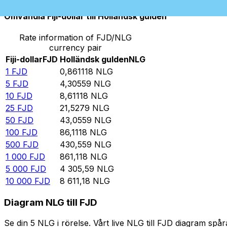
Omvandla Fiji-dollar till Holländsk gulden
Rate information of FJD/NLG
currency pair
Fiji-dollar
FJD
Holländsk gulden
NLG
1
FJD
0,861118
NLG
5
FJD
4,30559
NLG
10
FJD
8,61118
NLG
25
FJD
21,5279
NLG
50
FJD
43,0559
NLG
100
FJD
86,1118
NLG
500
FJD
430,559
NLG
1 000
FJD
861,118
NLG
5 000
FJD
4 305,59
NLG
10 000
FJD
8 611,18
NLG
Diagram NLG till FJD
Se din 5 NLG i rörelse. Vårt live NLG till FJD diagram s