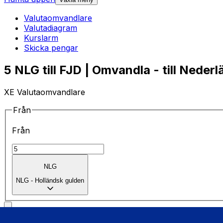
Valutaomvandlare
Valutadiagram
Kurslarm
Skicka pengar
5 NLG till FJD | Omvandla - till Neder
XE Valutaomvandlare
Från
Från
NLG
NLG
-
Holländsk gulden
till