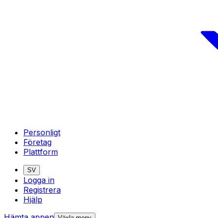
Personligt
Företag
Plattform
SV
Logga in
Registrera
Hjälp
Hämta appen
Växla meny