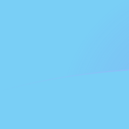
NLG till FJD valutakurser idag
Omvandla Holländsk gulden till Fiji-dollar
Rate information of NLG/FJD
currency pair
Holländsk gulden
NLG
Fiji-dollar
FJD
1
NLG
1,16128
FJD
5
NLG
5,80641
FJD
10
NLG
11,6128
FJD
25
NLG
29,032
FJD
50
NLG
58,0641
FJD
100
NLG
116,128
FJD
500
NLG
580,641
FJD
1 000
NLG
1 161,28
FJD
5 000
NLG
5 806,41
FJD
10 000
NLG
11 612,8
FJD