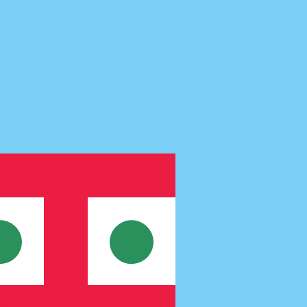
nna kurs när du skickar pengar.
Se sändkurserna.