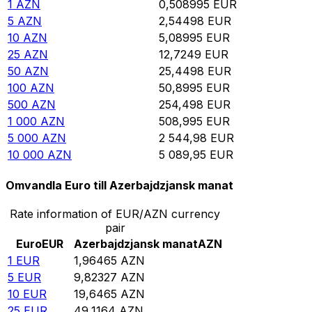
1
AZN
0,508995
EUR
5
AZN
2,54498
EUR
10
AZN
5,08995
EUR
25
AZN
12,7249
EUR
50
AZN
25,4498
EUR
100
AZN
50,8995
EUR
500
AZN
254,498
EUR
1 000
AZN
508,995
EUR
5 000
AZN
2 544,98
EUR
10 000
AZN
5 089,95
EUR
Omvandla Euro till Azerbajdzjansk manat
Rate information of EUR/AZN currency
pair
Euro
EUR
Azerbajdzjansk manat
AZN
1
EUR
1,96465
AZN
5
EUR
9,82327
AZN
10
EUR
19,6465
AZN
25
EUR
49,1164
AZN