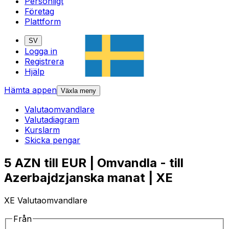
Personligt
Företag
Plattform
SV
Logga in
Registrera
Hjälp
Hämta appen
Växla meny
Valutaomvandlare
Valutadiagram
Kurslarm
Skicka pengar
5 AZN till EUR | Omvandla - till
Azerbajdzjanska manat | XE
XE Valutaomvandlare
Från