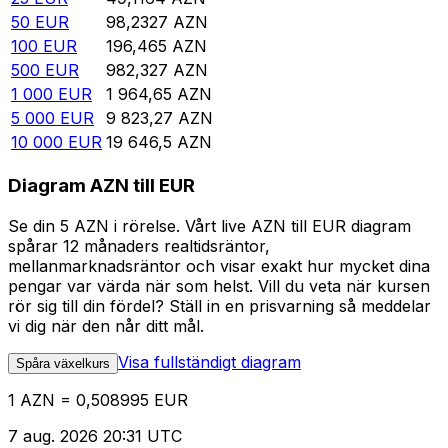
50
EUR
98,2327
AZN
100
EUR
196,465
AZN
500
EUR
982,327
AZN
1 000
EUR
1 964,65
AZN
5 000
EUR
9 823,27
AZN
10 000
EUR
19 646,5
AZN
Diagram AZN till EUR
Se din 5 AZN i rörelse. Vårt live AZN till EUR diagram
spårar 12 månaders realtidsräntor,
mellanmarknadsräntor och visar exakt hur mycket dina
pengar var värda när som helst. Vill du veta när kursen
rör sig till din fördel? Ställ in en prisvarning så meddelar
vi dig när den når ditt mål.
Visa fullständigt diagram
Spåra växelkurs
1 AZN = 0,508995 EUR
7 aug. 2026 20:31 UTC