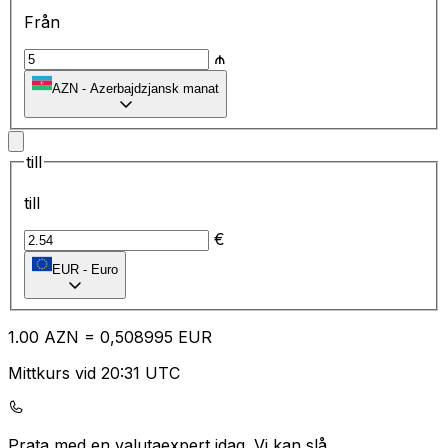
Från
₼
AZN
-
Azerbajdzjansk manat
till
till
€
EUR
-
Euro
1.00
AZN
=
0,
508995
EUR
Mittkurs vid 20:31 UTC
Prata med en valutaexpert idag.
Vi kan slå