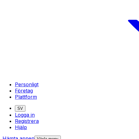
Personligt
Företag
Plattform
SV
Logga in
Registrera
Hjälp
Hämta appen
Växla meny