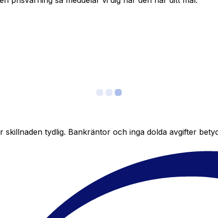
in en prisvarning så meddelar vi dig när den når ditt mål.
skillnaden tydlig. Bankräntor och inga dolda avgifter bety