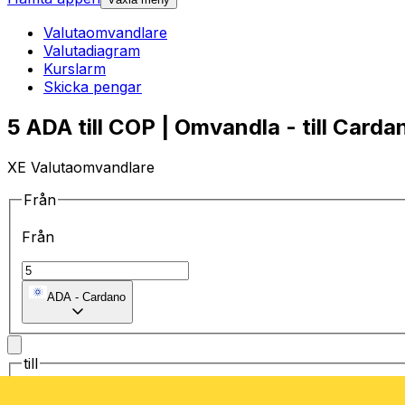
Valutaomvandlare
Valutadiagram
Kurslarm
Skicka pengar
5 ADA till COP | Omvandla - till Carda
XE Valutaomvandlare
Från
Från
ADA
-
Cardano
till
till