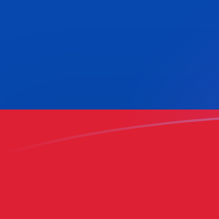
ADA till COP valutakurser idag
Omvandla Cardano till Colombiansk peso
Rate information of ADA/COP
currency pair
Cardano
ADA
Colombiansk peso
COP
1
ADA
632,93
COP
5
ADA
3 164,65
COP
10
ADA
6 329,3
COP
25
ADA
15 823,3
COP
50
ADA
31 646,5
COP
100
ADA
63 293
COP
500
ADA
316 465
COP
1 000
ADA
632 930
COP
5 000
ADA
3 164 650
COP
10 000
ADA
6 329 300
COP