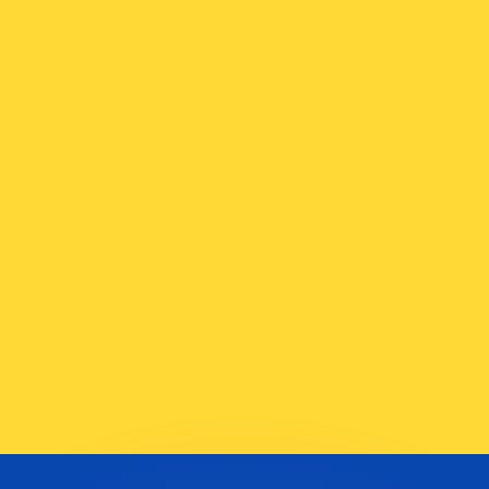
as kurser.
 görs endast i informationssyfte. Du kommer inte att få de