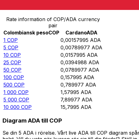
Omvandla Colombiansk peso till Cardano
Rate information of COP/ADA currency
pair
Colombiansk peso
COP
Cardano
ADA
1
COP
0,00157995
ADA
5
COP
0,00789977
ADA
10
COP
0,0157995
ADA
25
COP
0,0394988
ADA
50
COP
0,0789977
ADA
100
COP
0,157995
ADA
500
COP
0,789977
ADA
1 000
COP
1,57995
ADA
5 000
COP
7,89977
ADA
10 000
COP
15,7995
ADA
Diagram ADA till COP
Se din 5 ADA i rörelse. Vårt live ADA till COP diagram s